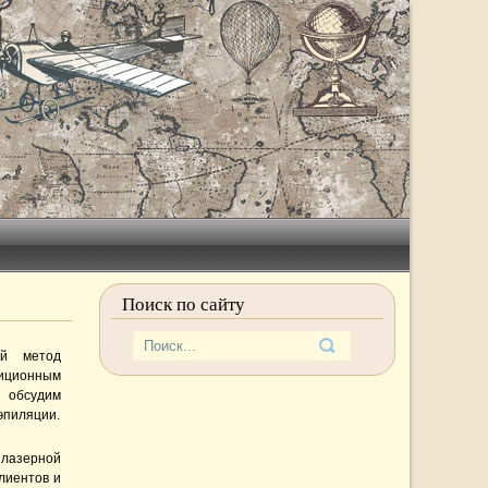
Поиск по сайту
й метод
диционным
ы обсудим
эпиляции.
 лазерной
лиентов и