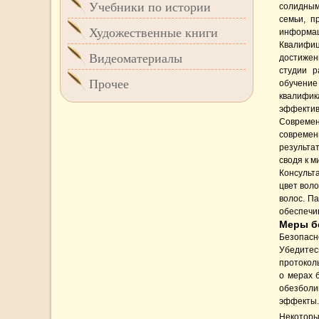
Учебники по истории
солидным
семьи, п
Художественные книги
информац
Квалифиц
Видеоматериалы
достижен
студии 
Прочее
обучени
квалифик
эффектив
Современ
современ
результа
сводя к 
Консульт
цвет вол
волос. П
обеспечи
Меры б
Безопасн
Убедитес
протокол
о мерах 
обезболи
эффекты.
Некоторы