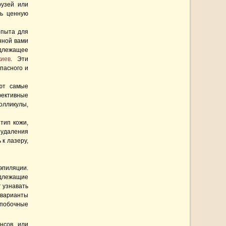
рузей или
ть ценную
опыта для
нной вами
длежащее
иев
. Эти
пасного и
ют самые
фективные
олликулы,
тип кожи,
 удаления
к лазеру,
эпиляции.
адлежащие
 узнавать
 варианты
 побочные
ансов или