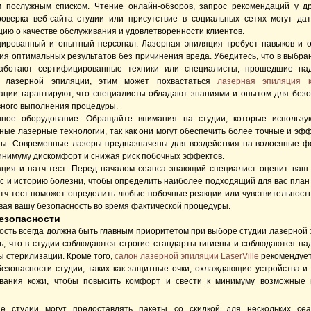
 послужным списком. Чтение онлайн-обзоров, запрос рекомендаций у д
роверка веб-сайта студии или присутствие в социальных сетях могут да
ию о качестве обслуживания и удовлетворенности клиентов.
ированный и опытный персонал. Лазерная эпиляция требует навыков и 
ия оптимальных результатов без причинения вреда. Убедитесь, что в выбра
работают сертифицированные техники или специалисты, прошедшие на
е лазерной эпиляции, этим может похвастаться
лазерная эпиляция к
ации гарантируют, что специалисты обладают знаниями и опытом для безо
ного выполнения процедуры.
ное оборудование. Обращайте внимания на студии, которые использу
ные лазерные технологии, так как они могут обеспечить более точные и эф
ты. Современные лазеры предназначены для воздействия на волосяные ф
минимуму дискомфорт и снижая риск побочных эффектов.
ация и патч-тест. Перед началом сеанса знающий специалист оценит ваш 
ос и историю болезни, чтобы определить наиболее подходящий для вас план
атч-тест поможет определить любые побочные реакции или чувствительность 
вая вашу безопасность во время фактической процедуры.
езопасности
ость всегда должна быть главным приоритетом при выборе студии лазерной 
ь, что в студии соблюдаются строгие стандарты гигиены и соблюдаются н
ы стерилизации. Кроме того,
салон лазерной эпиляции LaserVille
рекомендует
безопасности студии, таких как защитные очки, охлаждающие устройства и
вания кожи, чтобы повысить комфорт и свести к минимуму возможные
е студии могут предоставлять пакеты со скидкой для нескольких се