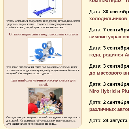
компьютерах "т
Дата:
30 сентябр
холодильников M
Чтобы оставаться здоровыми и бодрыми, необходимо вести
здоровый образ жизни. Спорить с этим утверждением
крайне сложно, порой практически невозможно....
Дата:
7 сентября
Оптимизация сайта под поисковые системы
зимние украшени
Дата:
3 сентября
года, родился Ан
Дата:
3 сентября
Что такое оптимизация сайта под поисковые системы и как
это повлияет на дальнейшую судьбу продвижения бизнеса в
до массового вн
интерне? Как сократить расходы на...
Три наиболее удачных мастер класса для
Дата:
3 сентября
детей.
Niro Hybrid и Plug
Дата:
2 сентября
различных авт
Сегодня мы рассмотрим три наиболее удачных мастер класса
Дата:
24 августа
для детей. Их удачность обусловлена их популярностью.
Это мастер класс по рисованию на воде...