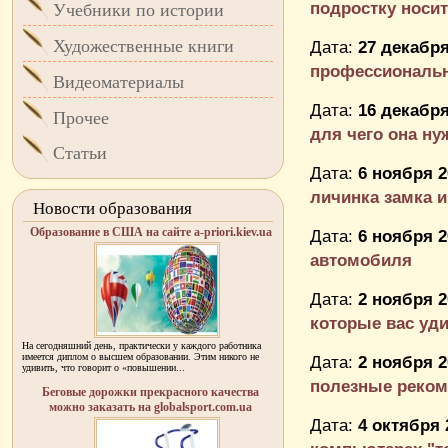
подростку носи
Учебники по истории
Художественные книги
Дата:
27 декабря
профессиональн
Видеоматериалы
Дата:
16 декабря
Прочее
для чего она нужн
Статьи
Дата:
6 ноября 2
личинка замка и 
Новости образования
Образование в США на сайте a-priori.kiev.ua
Дата:
6 ноября 2
автомобиля
Дата:
2 ноября 2
которые вас уд
На сегодняшний день, практически у каждого работника
имеется диплом о высшем образовании. Этим никого не
Дата:
2 ноября 2
удивить, что говорит о «повышении...
полезные реком
Беговые дорожки прекрасного качества
можно заказать на globalsport.com.ua
Дата:
4 октября 