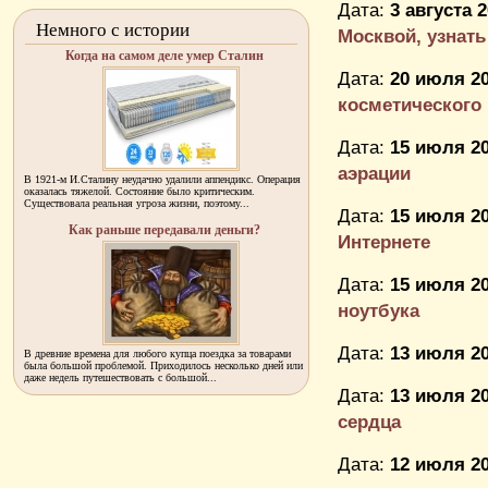
Дата:
3 августа 2
Немного с истории
Москвой, узнать 
Когда на самом деле умер Сталин
Дата:
20 июля 20
косметического
Дата:
15 июля 20
аэрации
В 1921-м И.Сталину неудачно удалили аппендикс. Операция
оказалась тяжелой. Состояние было критическим.
Существовала реальная угроза жизни, поэтому...
Дата:
15 июля 20
Как раньше передавали деньги?
Интернете
Дата:
15 июля 20
ноутбука
Дата:
13 июля 20
В древние времена для любого купца поездка за товарами
была большой проблемой. Приходилось несколько дней или
даже недель путешествовать с большой...
Дата:
13 июля 20
сердца
Дата:
12 июля 20