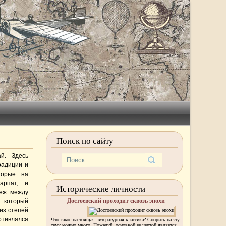
Поиск по сайту
й. Здесь
радиции и
торые на
арпат, и
Исторические личности
беж между
Достоевский проходит сквозь эпохи
 который
из степей
тивлялся
Что такое настоящая литературная классика? Спорить на эту
тему можно много. Пожалуй, основной ее чертой является