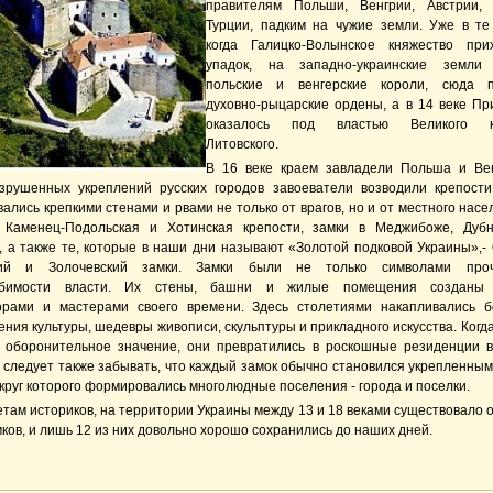
правителям Польши, Венгрии, Австрии, 
Турции, падким на чужие земли. Уже в те
когда Галицко-Волынское княжество при
упадок, на западно-украинские земли 
польские и венгерские короли, сюда п
духовно-рыцарские ордены, а в 14 веке Пр
оказалось под властью Великого к
Литовского.
В 16 веке краем завладели Польша и Ве
зрушенных укреплений русских городов завоеватели возводили крепости
ались крепкими стенами и рвами не только от врагов, но и от местного насе
 Каменец-Подольская и Хотинская крепости, замки в Меджибоже, Дубн
, а также те, которые в наши дни называют «Золотой подковой Украины»,- 
кий и Золочевский замки. Замки были не только символами про
ебимости власти. Их стены, башни и жилые помещения созданы
орами и мастерами своего времени. Здесь столетиями накапливались 
ния культуры, шедевры живописи, скульптуры и прикладного искусства. Когд
 оборонительное значение, они превратились в роскошные резиденции 
е следует также забывать, что каждый замок обычно становился укрепленным
круг которого формировались многолюдные поселения - города и поселки.
там историков, на территории Украины между 13 и 18 веками существовало о
ков, и лишь 12 из них довольно хорошо сохранились до наших дней.