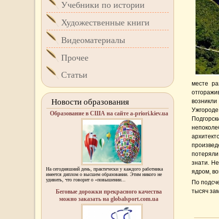
Учебники по истории
Художественные книги
Видеоматериалы
Прочее
Статьи
месте ра
отгоражив
Новости образования
возникли
Ужгороде
Образование в США на сайте a-priori.kiev.ua
Подгорс
непокол
архитект
произведе
потеряли
знати. Н
На сегодняшний день, практически у каждого работника
ядром, во
имеется диплом о высшем образовании. Этим никого не
удивить, что говорит о «повышении...
По подсче
тысяч зам
Беговые дорожки прекрасного качества
можно заказать на globalsport.com.ua