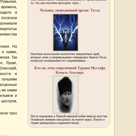
Румынии,
то, что она способна проходить через...
 времена,
Человек, опередивший время: Тесла
ходило в
посягали
роникали
икарпатье
няжества
нгрия. На
 и замки,
Поистине колоссальное количество невероятных идей,
ления. Так
которые легко и непринужденно генерировал Никола Тесла,
потрясало воображение его современников....
е, Луцке,
Кто он, отец современной Турции Мустафа
Олесский,
Кемаль Ататюрк
чности и
 лучшими
бесценные
а же замки
вельмож и
 центром,
коло трех
После поражения в Первой мировой войне некогда могучая
Османская империя находилась на пороге краха. Власть в
стране принадлежала марионеточному...