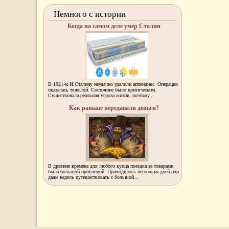
Немного с истории
Когда на самом деле умер Сталин
В 1921-м И.Сталину неудачно удалили аппендикс. Операция
оказалась тяжелой. Состояние было критическим.
Существовала реальная угроза жизни, поэтому...
Как раньше передавали деньги?
В древние времена для любого купца поездка за товарами
была большой проблемой. Приходилось несколько дней или
даже недель путешествовать с большой...