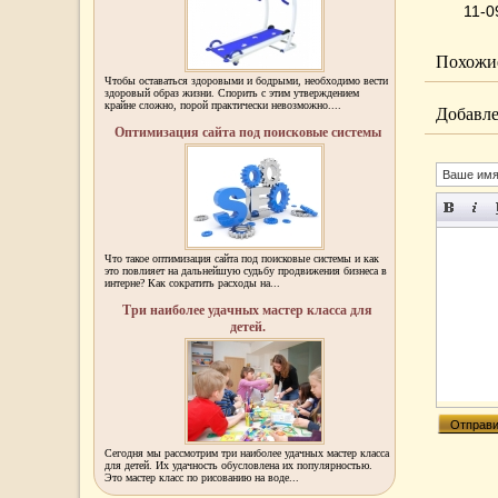
11-0
Похожие
Чтобы оставаться здоровыми и бодрыми, необходимо вести
здоровый образ жизни. Спорить с этим утверждением
крайне сложно, порой практически невозможно....
Добавле
Оптимизация сайта под поисковые системы
Что такое оптимизация сайта под поисковые системы и как
это повлияет на дальнейшую судьбу продвижения бизнеса в
интерне? Как сократить расходы на...
Три наиболее удачных мастер класса для
детей.
Сегодня мы рассмотрим три наиболее удачных мастер класса
для детей. Их удачность обусловлена их популярностью.
Это мастер класс по рисованию на воде...