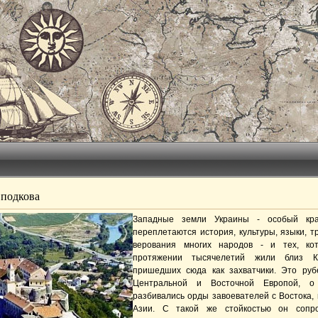
 подкова
Западные земли Украины - особый кра
переплетаются история, культуры, языки, т
верования многих народов - и тех, ко
протяжении тысячелетий жили близ К
пришедших сюда как захватчики. Это ру
Центральной и Восточной Европой, о
разбивались орды завоевателей с Востока, 
Азии. С такой же стойкостью он сопро