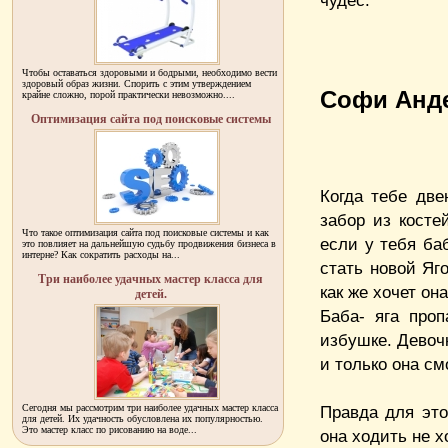
чудес.
Чтобы оставаться здоровыми и бодрыми, необходимо вести
здоровый образ жизни. Спорить с этим утверждением
Софи Анде
крайне сложно, порой практически невозможно....
Оптимизация сайта под поисковые системы
Когда тебе две
забор из косте
Что такое оптимизация сайта под поисковые системы и как
если у тебя ба
это повлияет на дальнейшую судьбу продвижения бизнеса в
интерне? Как сократить расходы на...
стать новой Яг
Три наиболее удачных мастер класса для
как же хочет о
детей.
Баба- яга про
избушке. Девоч
и только она см
Сегодня мы рассмотрим три наиболее удачных мастер класса
Правда для это
для детей. Их удачность обусловлена их популярностью.
Это мастер класс по рисованию на воде...
она ходить не х