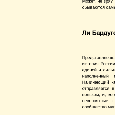
Может, не зря?
сбываются самы
Ли Бардуго
Представляешь
история Росси
единой и сильн
наполненный 
Начинающий ка
отправляется 
волькры, и, ко
невероятные 
сообщество маго