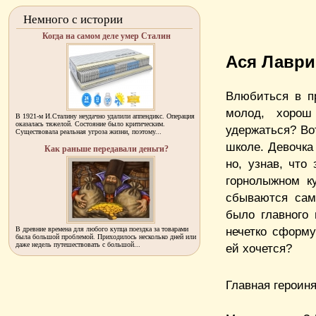
Немного с истории
Когда на самом деле умер Сталин
Ася Лаври
Влюбиться в п
молод, хорош
В 1921-м И.Сталину неудачно удалили аппендикс. Операция
оказалась тяжелой. Состояние было критическим.
удержаться? Во
Существовала реальная угроза жизни, поэтому...
школе. Девочка
Как раньше передавали деньги?
но, узнав, что
горнолыжном к
сбываются сам
было главного 
нечетко сформу
В древние времена для любого купца поездка за товарами
была большой проблемой. Приходилось несколько дней или
даже недель путешествовать с большой...
ей хочется?
Главная героиня