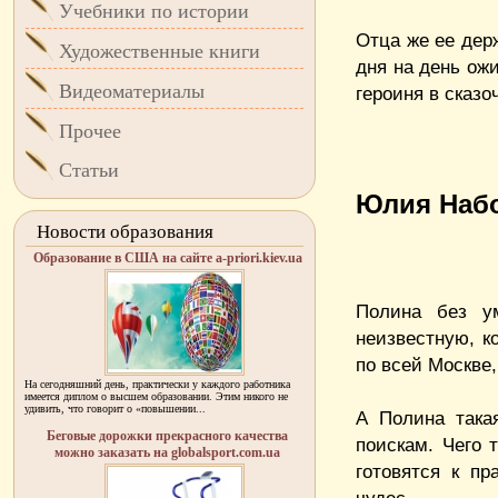
Учебники по истории
Отца же ее держ
Художественные книги
дня на день ож
Видеоматериалы
героиня в сказо
Прочее
Статьи
Юлия Набо
Новости образования
Образование в США на сайте a-priori.kiev.ua
Полина без у
неизвестную, к
по всей Москве,
На сегодняшний день, практически у каждого работника
имеется диплом о высшем образовании. Этим никого не
удивить, что говорит о «повышении...
А Полина така
Беговые дорожки прекрасного качества
поискам. Чего 
можно заказать на globalsport.com.ua
готовятся к пр