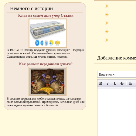
Немного с истории
Когда на самом деле умер Сталин
В 1921-м И.Сталину неудачно удалили аппендикс. Операция
оказалась тяжелой. Состояние было критическим.
Существовала реальная угроза жизни, поэтому...
Добавление комме
Как раньше передавали деньги?
В древние времена для любого купца поездка за товарами
была большой проблемой. Приходилось несколько дней или
даже недель путешествовать с большой...