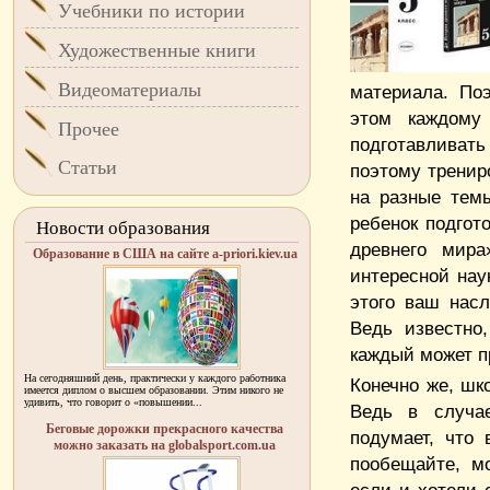
Учебники по истории
Художественные книги
Видеоматериалы
материала. По
этом каждому
Прочее
подготавливат
Статьи
поэтому тренир
на разные тем
ребенок подгот
Новости образования
древнего мира
Образование в США на сайте a-priori.kiev.ua
интересной нау
этого ваш насл
Ведь известно
каждый может 
На сегодняшний день, практически у каждого работника
Конечно же, шк
имеется диплом о высшем образовании. Этим никого не
удивить, что говорит о «повышении...
Ведь в случае
Беговые дорожки прекрасного качества
подумает, что 
можно заказать на globalsport.com.ua
пообещайте, м