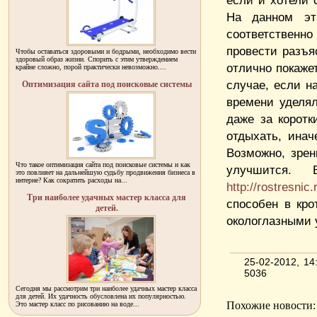
если и хотели 
На данном эт
соответственн
провести разъя
Чтобы оставаться здоровыми и бодрыми, необходимо вести
здоровый образ жизни. Спорить с этим утверждением
отлично покаже
крайне сложно, порой практически невозможно....
случае, если н
Оптимизация сайта под поисковые системы
времени уделял
даже за коротк
отдыхать, инач
Возможно, зрен
Что такое оптимизация сайта под поисковые системы и как
улучшится.
это повлияет на дальнейшую судьбу продвижения бизнеса в
интерне? Как сократить расходы на...
http://rostresnic
Три наиболее удачных мастер класса для
способен в кро
детей.
окологлазными 
25-02-2012, 1
5036
Сегодня мы рассмотрим три наиболее удачных мастер класса
для детей. Их удачность обусловлена их популярностью.
Похожие новости:
Это мастер класс по рисованию на воде...