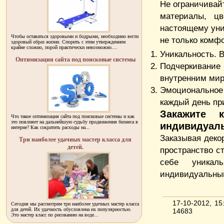
Не ограничивай
материалы, ц
настоящему уни
Чтобы оставаться здоровыми и бодрыми, необходимо вести
не только комф
здоровый образ жизни. Спорить с этим утверждением
крайне сложно, порой практически невозможно....
Уникальность. 
Оптимизация сайта под поисковые системы
Подчеркивание 
внутренним мир
Эмоциональное
каждый день пр
Закажите к
Что такое оптимизация сайта под поисковые системы и как
это повлияет на дальнейшую судьбу продвижения бизнеса в
индивидуаль
интерне? Как сократить расходы на...
Заказывая декор
Три наиболее удачных мастер класса для
детей.
пространство с
себе уникал
индивидуальный
17-10-2012, 1
Сегодня мы рассмотрим три наиболее удачных мастер класса
для детей. Их удачность обусловлена их популярностью.
14683
Это мастер класс по рисованию на воде...