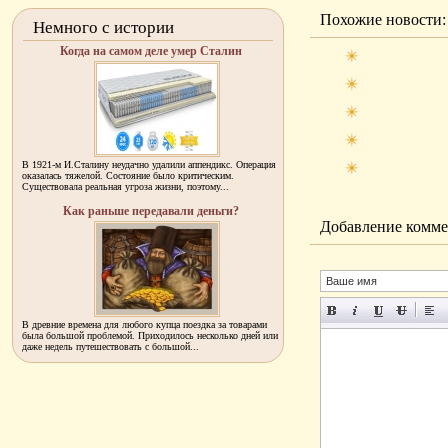
Похожие новости:
Немного с истории
Когда на самом деле умер Сталин
В 1921-м И.Сталину неудачно удалили аппендикс. Операция
оказалась тяжелой. Состояние было критическим.
Существовала реальная угроза жизни, поэтому...
Как раньше передавали деньги?
Добавление комме
В древние времена для любого купца поездка за товарами
была большой проблемой. Приходилось несколько дней или
даже недель путешествовать с большой...