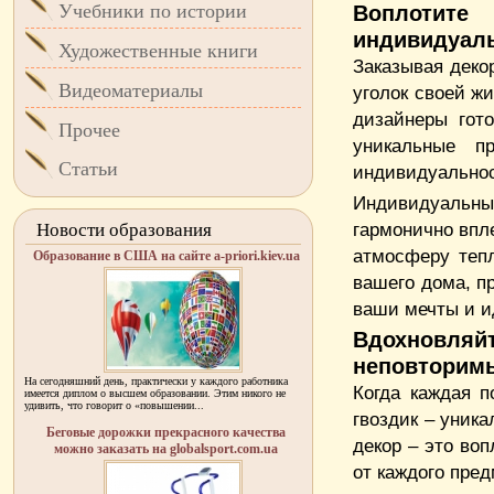
Учебники по истории
Воплотит
индивидуаль
Художественные книги
Заказывая деко
Видеоматериалы
уголок своей ж
дизайнеры гот
Прочее
уникальные п
Статьи
индивидуальнос
Индивидуальный
гармонично впл
Новости образования
атмосферу теп
Образование в США на сайте a-priori.kiev.ua
вашего дома, п
ваши мечты и и
Вдохновляйт
неповторим
На сегодняшний день, практически у каждого работника
Когда каждая п
имеется диплом о высшем образовании. Этим никого не
удивить, что говорит о «повышении...
гвоздик – уник
Беговые дорожки прекрасного качества
декор – это во
можно заказать на globalsport.com.ua
от каждого пред