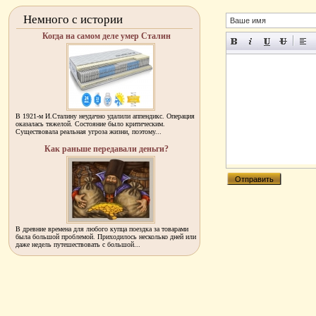
Немного с истории
Когда на самом деле умер Сталин
В 1921-м И.Сталину неудачно удалили аппендикс. Операция
оказалась тяжелой. Состояние было критическим.
Существовала реальная угроза жизни, поэтому...
Как раньше передавали деньги?
В древние времена для любого купца поездка за товарами
была большой проблемой. Приходилось несколько дней или
даже недель путешествовать с большой...