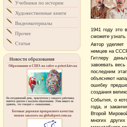
Учебники по истории
Художественные книги
Видеоматериалы
1941 году это 
Прочее
сможете узнать
Статьи
Автор уделяет
немцев на СССР
Гитлеру день
Новости образования
завоевать весь
Образование в США на сайте a-priori.kiev.ua
последним эта
объясняют напа
ошибку предше
создания велик
На сегодняшний день, практически у каждого работника
События, о кот
имеется диплом о высшем образовании. Этим никого не
удивить, что говорит о «повышении...
года, и заканч
Беговые дорожки прекрасного качества
Второй Мировой
можно заказать на globalsport.com.ua
многих других