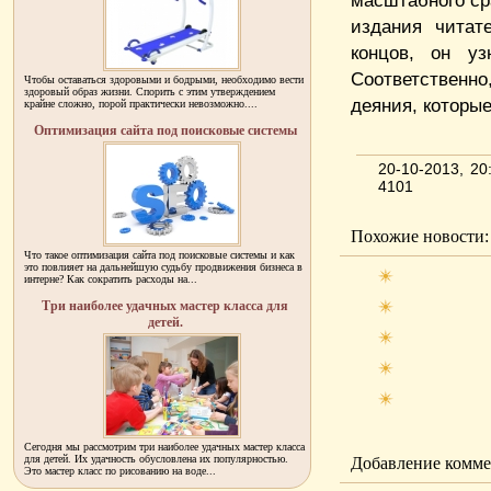
масштабного ср
издания читат
концов, он уз
Соответственно
Чтобы оставаться здоровыми и бодрыми, необходимо вести
здоровый образ жизни. Спорить с этим утверждением
деяния, которы
крайне сложно, порой практически невозможно....
Оптимизация сайта под поисковые системы
20-10-2013, 2
4101
Похожие новости:
Что такое оптимизация сайта под поисковые системы и как
это повлияет на дальнейшую судьбу продвижения бизнеса в
интерне? Как сократить расходы на...
Три наиболее удачных мастер класса для
детей.
Сегодня мы рассмотрим три наиболее удачных мастер класса
для детей. Их удачность обусловлена их популярностью.
Добавление комме
Это мастер класс по рисованию на воде...