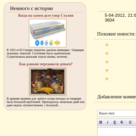
Немного с истории
5-04-2012, 21
Когда на самом деле умер Сталин
3604
Похожие новости:
В 1921-м И.Сталину неудачно удалили аппендикс. Операция
оказалась тяжелой. Состояние было критическим.
Существовала реальная угроза жизни, поэтому...
Как раньше передавали деньги?
Добавление комме
В древние времена для любого купца поездка за товарами
была большой проблемой. Приходилось несколько дней или
даже недель путешествовать с большой...