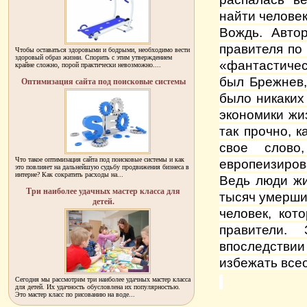
найти человек
Вождь. Автор
правителя по
Чтобы оставаться здоровыми и бодрыми, необходимо вести
здоровый образ жизни. Спорить с этим утверждением
«фантастичес
крайне сложно, порой практически невозможно....
был Брежнев,
Оптимизация сайта под поисковые системы
было никаких
экономики жи
так прочно, к
свое слово
Что такое оптимизация сайта под поисковые системы и как
европеизиро
это повлияет на дальнейшую судьбу продвижения бизнеса в
интерне? Как сократить расходы на...
Ведь люди жи
Три наиболее удачных мастер класса для
тысяч умерших
детей.
человек, кот
правители.
впоследствии
избежать все
Сегодня мы рассмотрим три наиболее удачных мастер класса
для детей. Их удачность обусловлена их популярностью.
Это мастер класс по рисованию на воде...