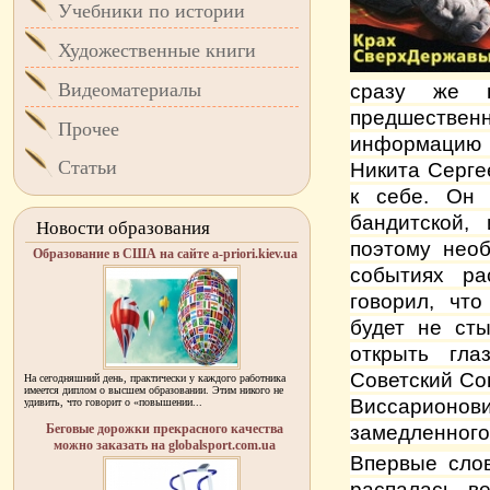
Учебники по истории
Художественные книги
Видеоматериалы
сразу же н
предшественн
Прочее
информацию 
Статьи
Никита Серге
к себе. Он 
бандитской,
Новости образования
поэтому необ
Образование в США на сайте a-priori.kiev.ua
событиях ра
говорил, что
будет не сты
открыть гла
Советский Со
На сегодняшний день, практически у каждого работника
имеется диплом о высшем образовании. Этим никого не
Виссарионо
удивить, что говорит о «повышении...
Беговые дорожки прекрасного качества
замедленного
можно заказать на globalsport.com.ua
Впервые слов
распалась в