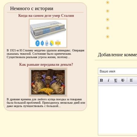
Немного с истории
Когда на самом деле умер Сталин
В 1921-м И.Сталину неудачно удалили аппендикс. Операция
оказалась тяжелой. Состояние было критическим.
Добавление комме
Существовала реальная угроза жизни, поэтому...
Как раньше передавали деньги?
В древние времена для любого купца поездка за товарами
была большой проблемой. Приходилось несколько дней или
даже недель путешествовать с большой...