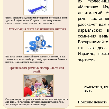
их «колесниц
«Меркава». Из
десятилетий. У
речь, составл
Чтобы оставаться здоровыми и бодрыми, необходимо вести
здоровый образ жизни. Спорить с этим утверждением
крайне сложно, порой практически невозможно....
расскажет вам 
Оптимизация сайта под поисковые системы
израильских 
сомнения, ведь
Воспринимайте 
как выглядела
Израиле, поск
Что такое оптимизация сайта под поисковые системы и как
чертежи.
это повлияет на дальнейшую судьбу продвижения бизнеса в
интерне? Как сократить расходы на...
Три наиболее удачных мастер класса для
детей.
26-03-2013, 0
3606
Сегодня мы рассмотрим три наиболее удачных мастер класса
Похожие новости:
для детей. Их удачность обусловлена их популярностью.
Это мастер класс по рисованию на воде...