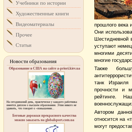
Учебники по истории
Художественные книги
Видеоматериалы
прошлого века 
Они использова
Прочее
Шестидневной в
Статьи
уступают немец
многими десяти
многие государ
Новости образования
Также боль
Образование в США на сайте a-priori.kiev.ua
антитеррористи
танк Израиля
прочности и м
рейтинге. Наш
На сегодняшний день, практически у каждого работника
военнослужащих
имеется диплом о высшем образовании. Этим никого не
удивить, что говорит о «повышении...
Автором данно
Беговые дорожки прекрасного качества
относится на «
можно заказать на globalsport.com.ua
могут предоста