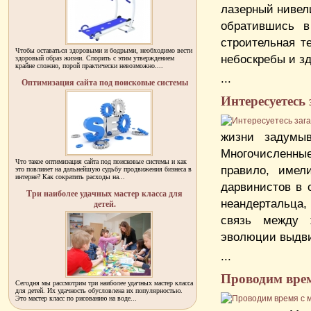
лазерный нивели
обратившись в
строительная т
Чтобы оставаться здоровыми и бодрыми, необходимо вести
небоскребы и з
здоровый образ жизни. Спорить с этим утверждением
крайне сложно, порой практически невозможно....
...
Оптимизация сайта под поисковые системы
Интересуетесь
жизни задумыв
Многочисленны
Что такое оптимизация сайта под поисковые системы и как
правило, имел
это повлияет на дальнейшую судьбу продвижения бизнеса в
интерне? Как сократить расходы на...
дарвинистов в 
Три наиболее удачных мастер класса для
неандертальца
детей.
связь между 
эволюции выдви
...
Проводим вре
Сегодня мы рассмотрим три наиболее удачных мастер класса
для детей. Их удачность обусловлена их популярностью.
Это мастер класс по рисованию на воде...