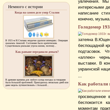
увлечения. Мы
Немного с истории
интересными дел
написание сти
Когда на самом деле умер Сталин
конечно, музыка. 
Голодомор 193
затеяна В.Ющен
В 1921-м И.Сталину неудачно удалили аппендикс. Операция
оказалась тяжелой. Состояние было критическим.
беспощадной кр
Существовала реальная угроза жизни, поэтому...
подтасовок. Ч
Как раньше передавали деньги?
«аллею» черны
выставки. В ко
украинской наци
...
В древние времена для любого купца поездка за товарами
была большой проблемой. Приходилось несколько дней или
Как работали 
даже недель путешествовать с большой...
просвещенное 
беспокоится к
моментам практ