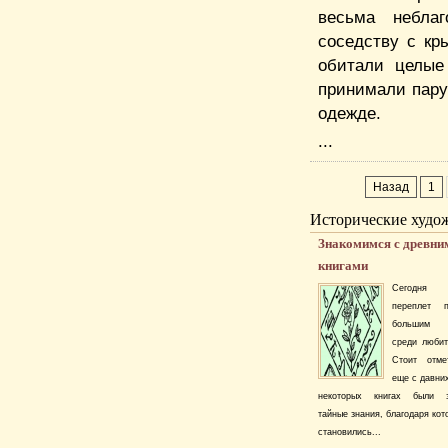
весьма небла
соседству с кр
обитали целые
принимали пару 
одежде.
...
Назад
1
Исторические худо
Знакомимся с древни
книгами
Сегодня 
переплет п
большим 
среди любит
Стоит отме
еще с давни
некоторых книгах были з
тайные знания, благодаря ко
становились...