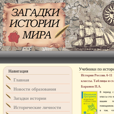
Учебники по истор
Навигация
История России. 6-11
Главная
классы. Таблицы и с
Баранов П.А.
Новости образования
В период с
классы эта к
Загадки истории
вашим по
помощником.
Исторические личности
в том, ч