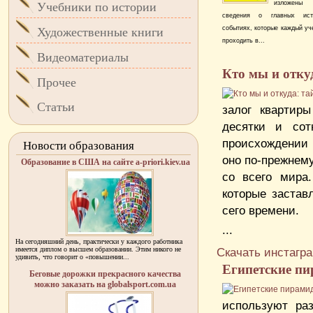
изложены
Учебники по истории
сведения о главных исто
событиях, которые каждый уч
Художественные книги
проходить в...
Видеоматериалы
Кто мы и отку
Прочее
Статьи
залог квартир
десятки и сот
происхождении 
Новости образования
оно по-прежнему
Образование в США на сайте a-priori.kiev.ua
со всего мира
которые застав
сего времени.
...
На сегодняшний день, практически у каждого работника
имеется диплом о высшем образовании. Этим никого не
Скачать инстагр
удивить, что говорит о «повышении...
Египетские пи
Беговые дорожки прекрасного качества
можно заказать на globalsport.com.ua
используют раз