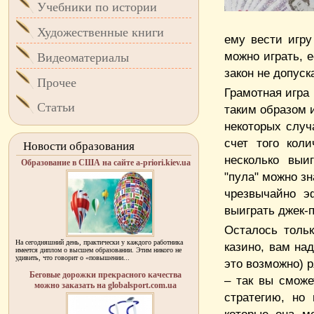
Учебники по истории
Художественные книги
ему вести игру
можно играть, 
Видеоматериалы
закон не допуск
Прочее
Грамотная игра
Статьи
таким образом и
некоторых случ
счет того коли
Новости образования
несколько выи
Образование в США на сайте a-priori.kiev.ua
"пула" можно з
чрезвычайно э
выиграть джек-п
Осталось тольк
На сегодняшний день, практически у каждого работника
казино, вам на
имеется диплом о высшем образовании. Этим никого не
удивить, что говорит о «повышении...
это возможно) р
Беговые дорожки прекрасного качества
– так вы смож
можно заказать на globalsport.com.ua
стратегию, но