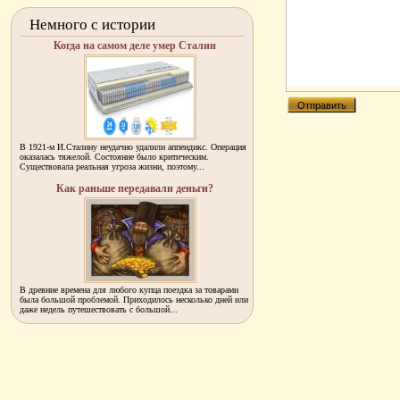
Немного с истории
Когда на самом деле умер Сталин
В 1921-м И.Сталину неудачно удалили аппендикс. Операция
оказалась тяжелой. Состояние было критическим.
Существовала реальная угроза жизни, поэтому...
Как раньше передавали деньги?
В древние времена для любого купца поездка за товарами
была большой проблемой. Приходилось несколько дней или
даже недель путешествовать с большой...