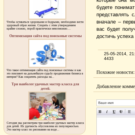
которые она м
будете понимат
представлять с
вначале – перв
Чтобы оставаться здоровыми и бодрыми, необходимо вести
здоровый образ жизни. Спорить с этим утверждением
вас будет полу
крайне сложно, порой практически невозможно....
достичь успеха
Оптимизация сайта под поисковые системы
25-05-2014, 2
4433
Что такое оптимизация сайта под поисковые системы и как
Похожие новости:
это повлияет на дальнейшую судьбу продвижения бизнеса в
интерне? Как сократить расходы на...
Три наиболее удачных мастер класса для
Добавление комме
детей.
Сегодня мы рассмотрим три наиболее удачных мастер класса
для детей. Их удачность обусловлена их популярностью.
Это мастер класс по рисованию на воде...