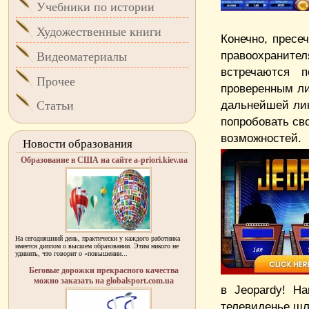
Учебники по истории
Художественные книги
Конечно, пресе
правоохранит
Видеоматериалы
встречаются 
Прочее
проверенным ли
дальнейшей лик
Статьи
попробовать св
возможностей.
Новости образования
Образование в США на сайте a-priori.kiev.ua
На сегодняшний день, практически у каждого работника
имеется диплом о высшем образовании. Этим никого не
удивить, что говорит о «повышении...
Беговые дорожки прекрасного качества
можно заказать на globalsport.com.ua
в Jeopardy! Н
телевиденье шл