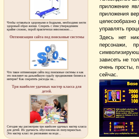
приложение яв
приложения вер
целесообразно 
Чтобы оставаться здоровыми и бодрыми, необходимо вести
здоровый образ жизни. Спорить с этим утверждением
управлять проц
крайне сложно, порой практически невозможно....
Здесь нет ни
Оптимизация сайта под поисковые системы
персонажи, п
символизирую
зависеть не тол
очень просты, 
Что такое оптимизация сайта под поисковые системы и как
сейчас.
это повлияет на дальнейшую судьбу продвижения бизнеса в
интерне? Как сократить расходы на...
Три наиболее удачных мастер класса для
детей.
Сегодня мы рассмотрим три наиболее удачных мастер класса
для детей. Их удачность обусловлена их популярностью.
Это мастер класс по рисованию на воде...