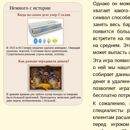
Однако он мож
Немного с истории
хватает каког
Когда на самом деле умер Сталин
символ способе
занять весь ба
появится боль
встретите на п
на среднем. Эт
В 1921-м И.Сталину неудачно удалили аппендикс. Операция
оказалась тяжелой. Состояние было критическим.
может выпасть 
Существовала реальная угроза жизни, поэтому...
Эта игра появи
Как раньше передавали деньги?
о ней мы нашли
собирает данны
денег в удален
позволяет игр
бесплатно потр
В древние времена для любого купца поездка за товарами
была большой проблемой. Приходилось несколько дней или
даже недель путешествовать с большой...
К сожалению, 
специалисты р
клиентам расши
перед игроком