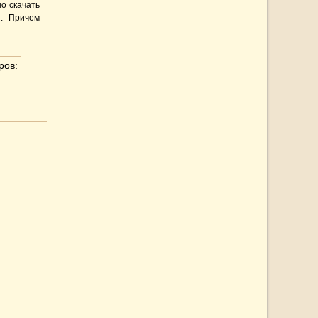
но скачать
и. Причем
ов: