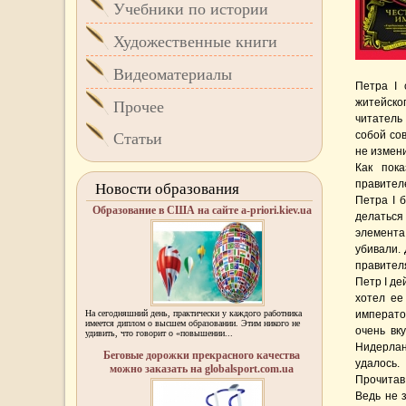
Учебники по истории
Художественные книги
Видеоматериалы
Петра I 
житейско
Прочее
читатель
собой со
Статьи
не измени
Как пок
правителе
Новости образования
Петра I 
Образование в США на сайте a-priori.kiev.ua
делаться
элемента 
убивали.
правителя
Петр I де
хотел ее
На сегодняшний день, практически у каждого работника
императо
имеется диплом о высшем образовании. Этим никого не
очень вк
удивить, что говорит о «повышении...
Нидерлан
Беговые дорожки прекрасного качества
удалось.
можно заказать на globalsport.com.ua
Прочитав 
Ведь не 