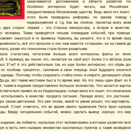
заканчивается достижением в области развития госу
Особенно интересно будет читать, как Российская
предшествовала Московскому царству. Ведь мало кто знает, 
этого были проведены реформы, по какому поводу в
недоразумения и т.д. Как вы поняли, прочитав книгу мож
с двух сторон: первая – это сторона императора, а вторая в качестве
го человека. Также приводятся письма очевидцев событий, при помощи
 сможет окунуться в те времена. Наконец, вы узнаете, что в то время пре
временность, всё это прошлое и оно нам кажется «старьем», но на самом де
лось, разве что технологии стали более развитыми.
азала статистика, читателям больше всего интересны факты из личн
й. К примеру, вы знали, что, несмотря на свой рост более 2-х метров, раз
был 37-м? А это действительно так, но еще более интересно, что обувь до
 по особому «рецепту», сапожник в свою очередь знал будущего носител
одежды. Поэтому, чтобы сохранить «тайну ноги» в секрете, делающего обувь
 Да-да, вот таким жестоким был в то время мир. Но это лишь один факт из 
, таким в издании предоставлено большое количество. Что касается картошк
йствительно привез ее из Нидерландов, только мало кто знает, что изначальн
 использовать в качестве продукта питания. Прежде всего, это растение
ра своим цветением. Это уже позже, какой-то умник решил, что картофель 
усный. Стоит отметить, что во время своего правления Петр брал напра
ды. Ввиду сегодняшних событий, можно сделать вывод: хорошо, что ему
издание, вы поймете, насколько этот человек важен в истории развития чел
зря в честь него названо множество населенных пунктов, а также возведен