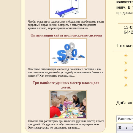
количеств
книгу. В
предоста
Чтобы оставаться здоровыми и бодрыми, необходимо вести
здоровый образ жизни. Спорить с этим утверждением
13-0
крайне сложно, порой практически невозможно....
644
Оптимизация сайта под поисковые системы
Похожие
Что такое оптимизация сайта под поисковые системы и как
это повлияет на дальнейшую судьбу продвижения бизнеса в
интерне? Как сократить расходы на...
Три наиболее удачных мастер класса для
детей.
Добавле
Сегодня мы рассмотрим три наиболее удачных мастер класса
для детей. Их удачность обусловлена их популярностью.
Это мастер класс по рисованию на воде...