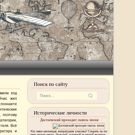
Поиск по сайту
омили ход
ейчас жил
 познаете
итические
Исторические личности
, поэтому
Достоевский проходит сквозь эпохи
атегории,
теля. Всё
ератора и
Что такое настоящая литературная классика? Спорить на эту
тему можно много. Пожалуй, основной ее чертой является