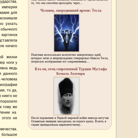
дарства.
то, что она способна проходить через...
 империя
Человек, опередивший время: Тесла
какие для
озникали
но узнать
 обычного
 картинок
дставляла
ле ничего
Поистине колоссальное количество невероятных идей,
ой жизни
которые легко и непринужденно генерировал Никола Тесла,
потрясало воображение его современников....
мер ноги у
лжна ведь
Кто он, отец современной Турции Мустафа
я данного
Кемаль Ататюрк
 человека
биографии
и, то да,
о никто не
 поразило
к тому же
вление на
 этого не
После поражения в Первой мировой войне некогда могучая
Османская империя находилась на пороге краха. Власть в
стране принадлежала марионеточному...
овечества.
о большое