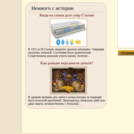
Немного с истории
Когда на самом деле умер Сталин
В 1921-м И.Сталину неудачно удалили аппендикс. Операция
оказалась тяжелой. Состояние было критическим.
Существовала реальная угроза жизни, поэтому...
Как раньше передавали деньги?
В древние времена для любого купца поездка за товарами
была большой проблемой. Приходилось несколько дней или
даже недель путешествовать с большой...