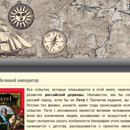
 Великий император
Все события, которые описываются в этой книге, перел
развития
российской державы
. Неизвестно, как бы с
русский народ, если бы не
Петр I
. Прочитав издание, вы
Россию тех времен, узнаете, какие тогда происходили пол
события. Петр I несомненно является великим человеком
всем без исключения людям, независимо от возрастной к
будет интересно узнать особенности биографии этого прави
начинается с детства, рассказывается о прихотях имп