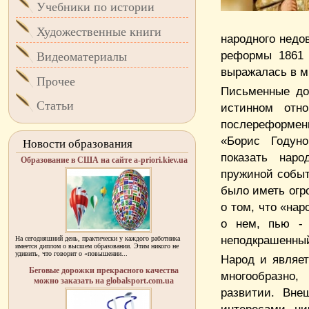
Учебники по истории
Художественные книги
народного недо
реформы 1861 
Видеоматериалы
выражалась в м
Прочее
Письменные до
Статьи
истинном отн
послереформенн
«Борис Годун
Новости образования
показать нар
Образование в США на сайте a-priori.kiev.ua
пружиной событ
было иметь огр
о том, что «на
о нем, пью - 
неподкрашенный
На сегодняшний день, практически у каждого работника
имеется диплом о высшем образовании. Этим никого не
удивить, что говорит о «повышении...
Народ и являе
Беговые дорожки прекрасного качества
многообразно,
можно заказать на globalsport.com.ua
развитии. Вне