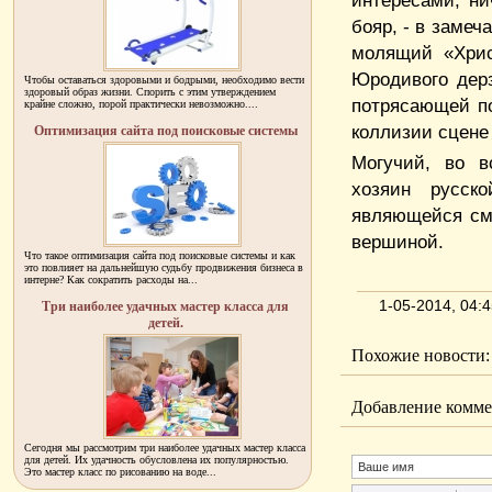
интересами, н
бояр, - в замеч
молящий «Хрис
Юродивого дерз
Чтобы оставаться здоровыми и бодрыми, необходимо вести
здоровый образ жизни. Спорить с этим утверждением
потрясающей по
крайне сложно, порой практически невозможно....
коллизии сцене
Оптимизация сайта под поисковые системы
Могучий, во 
хозяин русск
являющейся см
вершиной.
Что такое оптимизация сайта под поисковые системы и как
это повлияет на дальнейшую судьбу продвижения бизнеса в
интерне? Как сократить расходы на...
1-05-2014, 04:
Три наиболее удачных мастер класса для
детей.
Похожие новости:
Добавление комме
Сегодня мы рассмотрим три наиболее удачных мастер класса
для детей. Их удачность обусловлена их популярностью.
Это мастер класс по рисованию на воде...