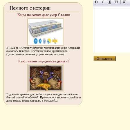
Немного с истории
Когда на самом деле умер Сталин
В 1921-м И.Сталину неудачно удалили аппендикс. Операция
оказалась тяжелой. Состояние было критическим.
Существовала реальная угроза жизни, поэтому...
Как раньше передавали деньги?
В древние времена для любого купца поездка за товарами
была большой проблемой. Приходилось несколько дней или
даже недель путешествовать с большой...