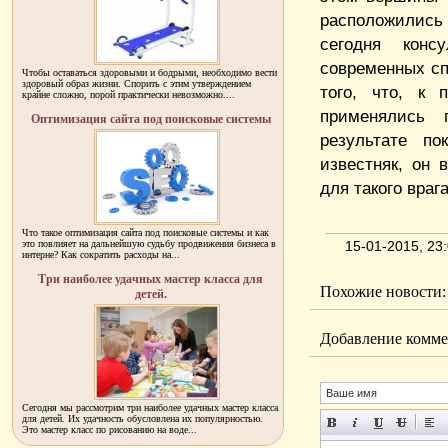
расположились
сегодня конс
современных сп
Чтобы оставаться здоровыми и бодрыми, необходимо вести
здоровый образ жизни. Спорить с этим утверждением
того, что, к 
крайне сложно, порой практически невозможно....
применялись 
Оптимизация сайта под поисковые системы
результате по
известняк, он
для такого врага
Что такое оптимизация сайта под поисковые системы и как
это повлияет на дальнейшую судьбу продвижения бизнеса в
15-01-2015, 2
интерне? Как сократить расходы на...
Три наиболее удачных мастер класса для
Похожие новости:
детей.
Добавление комме
Сегодня мы рассмотрим три наиболее удачных мастер класса
для детей. Их удачность обусловлена их популярностью.
Это мастер класс по рисованию на воде...