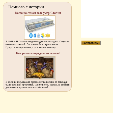
Немного с истории
Когда на самом деле умер Сталин
В 1921-м И.Сталину неудачно удалили аппендикс. Операция
оказалась тяжелой. Состояние было критическим.
Существовала реальная угроза жизни, поэтому...
Как раньше передавали деньги?
В древние времена для любого купца поездка за товарами
была большой проблемой. Приходилось несколько дней или
даже недель путешествовать с большой...