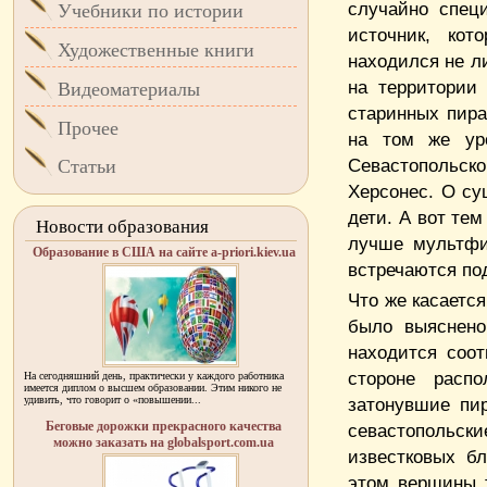
случайно спец
Учебники по истории
источник, кот
Художественные книги
находился не л
на территории
Видеоматериалы
старинных пира
Прочее
на том же ур
Севастопольск
Статьи
Херсонес. О су
дети. А вот тем
Новости образования
лучше мультфи
Образование в США на сайте a-priori.kiev.ua
встречаются по
Что же касаетс
было выяснено
находится соот
стороне расп
На сегодняшний день, практически у каждого работника
имеется диплом о высшем образовании. Этим никого не
удивить, что говорит о «повышении...
затонувшие пи
Беговые дорожки прекрасного качества
севастопольс
можно заказать на globalsport.com.ua
известковых бл
этом вершины 