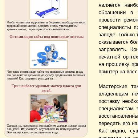
является наиб
обращении в м
провести ремон
Чтобы оставаться здоровыми и бодрыми, необходимо вести
здоровый образ жизни. Спорить с этим утверждением
специалисты пр
крайне сложно, порой практически невозможно....
заводе. Только
Оптимизация сайта под поисковые системы
оказывается бо
заправлять. Ко
печатной оргте
на прошивку пр
принтер на вос
Что такое оптимизация сайта под поисковые системы и как
это повлияет на дальнейшую судьбу продвижения бизнеса в
интерне? Как сократить расходы на...
Мастерские т
Три наиболее удачных мастер класса для
детей.
владельцам пе
поставку необх
специалистам з
восстановленны
передать его н
Сегодня мы рассмотрим три наиболее удачных мастер класса
для детей. Их удачность обусловлена их популярностью.
Как видно, су
Это мастер класс по рисованию на воде...