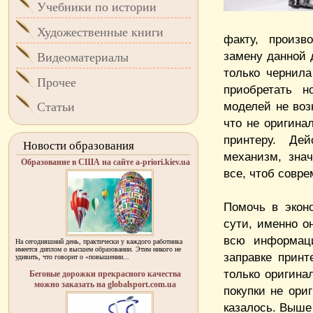
Учебники по истории
Художественные книги
факту, произв
замену данной д
Видеоматериалы
только чернила
Прочее
приобретать н
моделей не воз
Статьи
что не оригина
принтеру. Де
Новости образования
механизм, зна
Образование в США на сайте a-priori.kiev.ua
все, чтоб совр
Помочь в экон
сути, именно о
всю информац
На сегодняшний день, практически у каждого работника
имеется диплом о высшем образовании. Этим никого не
заправке принт
удивить, что говорит о «повышении...
только оригина
Беговые дорожки прекрасного качества
можно заказать на globalsport.com.ua
покупки не ори
казалось. Выше