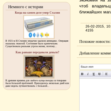
экономии на з
чтоб владель
Немного с истории
ближайших мага
Когда на самом деле умер Сталин
26-02-2015, 1
4155
В 1921-м И.Сталину неудачно удалили аппендикс. Операция
Похожие новости:
оказалась тяжелой. Состояние было критическим.
Существовала реальная угроза жизни, поэтому...
Как раньше передавали деньги?
Добавление комме
В древние времена для любого купца поездка за товарами
была большой проблемой. Приходилось несколько дней или
даже недель путешествовать с большой...