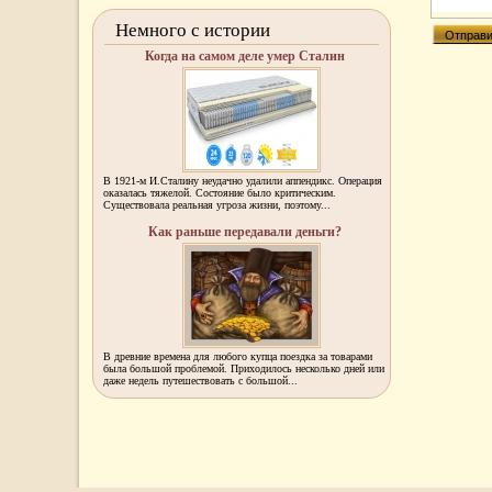
Немного с истории
Когда на самом деле умер Сталин
В 1921-м И.Сталину неудачно удалили аппендикс. Операция
оказалась тяжелой. Состояние было критическим.
Существовала реальная угроза жизни, поэтому...
Как раньше передавали деньги?
В древние времена для любого купца поездка за товарами
была большой проблемой. Приходилось несколько дней или
даже недель путешествовать с большой...