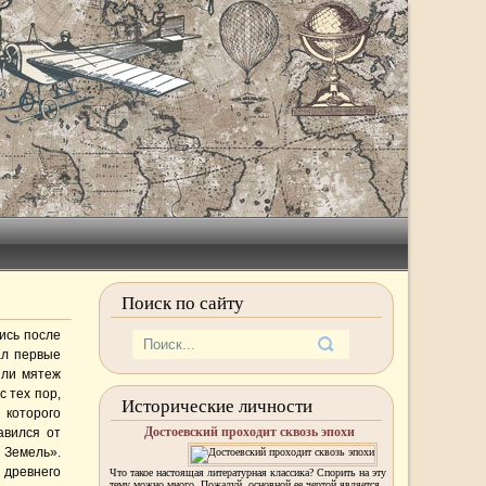
Поиск по сайту
шись после
ал первые
яли мятеж
 тех пор,
Исторические личности
которого
Достоевский проходит сквозь эпохи
авился от
Земель».
 древнего
Что такое настоящая литературная классика? Спорить на эту
тему можно много. Пожалуй, основной ее чертой является