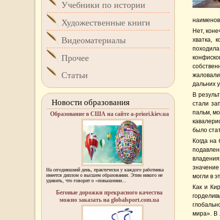
Учебники по истории
наименов
Художественные книги
Нет, коне
Видеоматериалы
хватка, 
походил
Прочее
конфиско
собствен
Статьи
жаловали
дальних у
В резуль
Новости образования
стали за
пальм, мо
Образование в США на сайте a-priori.kiev.ua
кавалерис
было ста
Когда на
подавлен
владения
значение
На сегодняшний день, практически у каждого работника
имеется диплом о высшем образовании. Этим никого не
могли в э
удивить, что говорит о «повышении...
Как и Ки
Беговые дорожки прекрасного качества
горделив
можно заказать на globalsport.com.ua
глобальн
мира». В 