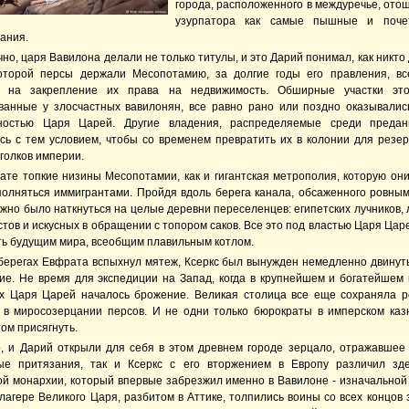
города, расположенного в междуречье, отош
узурпатора как самые пышные и поче
ания.
чно, царя Вавилона делали не только титулы, и это Дарий понимал, как никто 
которой персы держали Месопотамию, за долгие годы его правления, в
а на закрепление их права на недвижимость. Обширные участки это
ванные у злосчастных вавилонян, все равно рано или поздно оказывалис
ностью Царя Царей. Другие владения, распределяемые среди преданн
сь с тем условием, чтобы со временем превратить их в колонии для резер
голков империи.
тате топкие низины Месопотамии, как и гигантская метрополия, которую они
полняться иммигрантами. Пройдя вдоль берега канала, обсаженного ровны
жно было наткнуться на целые деревни переселенцев: египетских лучников, 
тов и искусных в обращении с топором саков. Все это под властью Царя Цар
ть будущим мира, всеобщим плавильным котлом.
 берегах Евфрата вспыхнул мятеж, Ксеркс был вынужден немедленно двинуть
ие. Не время для экспедиции на Запад, когда в крупнейшем и богатейшем 
х Царя Царей началось брожение. Великая столица все еще сохраняла
 в миросозерцании персов. И не одни только бюрократы в имперском каз
том присягнуть.
р, и Дарий открыли для себя в этом древнем городе зерцало, отражавшее
ые притязания, так и Ксеркс с его вторжением в Европу различил зд
ой монархии, который впервые забрезжил именно в Вавилоне - изначальной
лагере Великого Царя, разбитом в Аттике, толпились воины со всех концов 