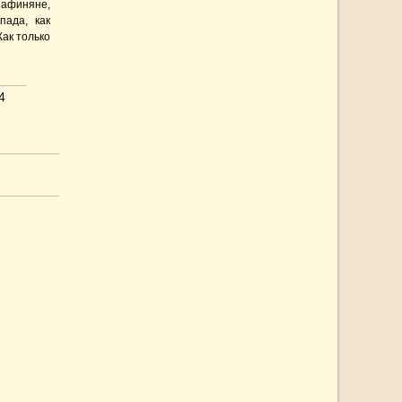
 афиняне,
пада, как
ак только
4