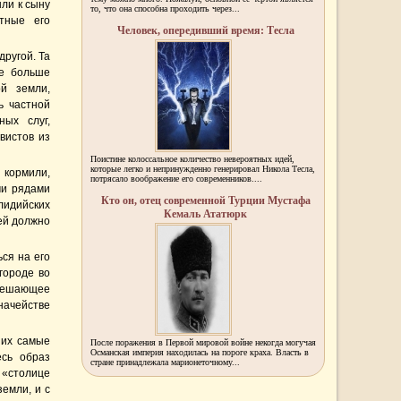
ли к сыну
то, что она способна проходить через...
тные его
Человек, опередивший время: Тесла
другой. Та
се больше
й земли,
ь частной
ых слуг,
вистов из
Поистине колоссальное количество невероятных идей,
которые легко и непринужденно генерировал Никола Тесла,
 кормили,
потрясало воображение его современников....
ми рядами
Кто он, отец современной Турции Мустафа
лидийских
Кемаль Ататюрк
ей должно
ся на его
городе во
 решающее
начействе
 их самые
После поражения в Первой мировой войне некогда могучая
Османская империя находилась на пороге краха. Власть в
есь образ
стране принадлежала марионеточному...
 «столице
земли, и с