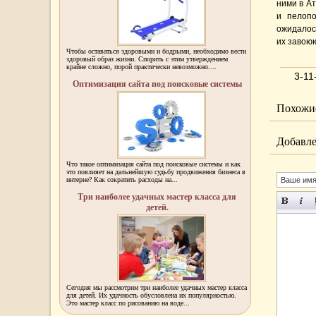
ними в А
и пелопо
ожидалос
их завоюю
Чтобы оставаться здоровыми и бодрыми, необходимо вести
здоровый образ жизни. Спорить с этим утверждением
крайне сложно, порой практически невозможно....
3-11
Оптимизация сайта под поисковые системы
Похожие
Добавле
Что такое оптимизация сайта под поисковые системы и как
это повлияет на дальнейшую судьбу продвижения бизнеса в
интерне? Как сократить расходы на...
Три наиболее удачных мастер класса для
детей.
Сегодня мы рассмотрим три наиболее удачных мастер класса
для детей. Их удачность обусловлена их популярностью.
Это мастер класс по рисованию на воде...