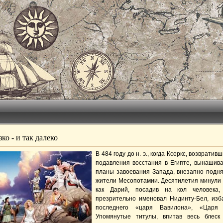
ко - и так далеко
В 484 году до н. э., когда Ксеркс, возвратив
подавления восстания в Египте, вынашив
планы завоевания Запада, внезапно подн
жители Месопотамии. Десятилетия минули с
как Дарий, посадив на кол человека, 
презрительно именовал Нидинту-Бел, изб
последнего «царя Вавилона», «Царя 
Упомянутые титулы, впитав весь блеск