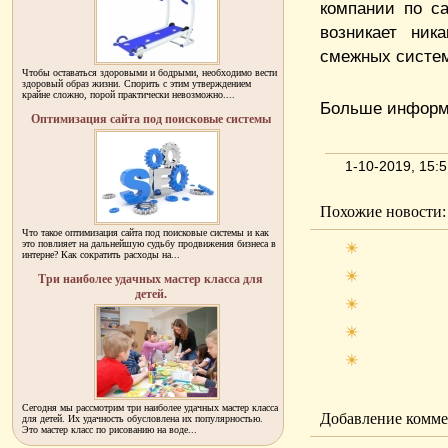
компании по с
возникает ник
смежных систе
Чтобы оставаться здоровыми и бодрыми, необходимо вести
здоровый образ жизни. Спорить с этим утверждением
крайне сложно, порой практически невозможно....
Больше информа
Оптимизация сайта под поисковые системы
1-10-2019, 15:
Похожие новости:
Что такое оптимизация сайта под поисковые системы и как
это повлияет на дальнейшую судьбу продвижения бизнеса в
интерне? Как сократить расходы на...
Три наиболее удачных мастер класса для
детей.
Сегодня мы рассмотрим три наиболее удачных мастер класса
Добавление комме
для детей. Их удачность обусловлена их популярностью.
Это мастер класс по рисованию на воде...