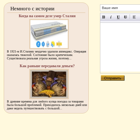
Немного с истории
Когда на самом деле умер Сталин
В 1921-м И.Сталину неудачно удалили аппендикс. Операция
оказалась тяжелой. Состояние было критическим.
Существовала реальная угроза жизни, поэтому...
Как раньше передавали деньги?
В древние времена для любого купца поездка за товарами
была большой проблемой. Приходилось несколько дней или
даже недель путешествовать с большой...