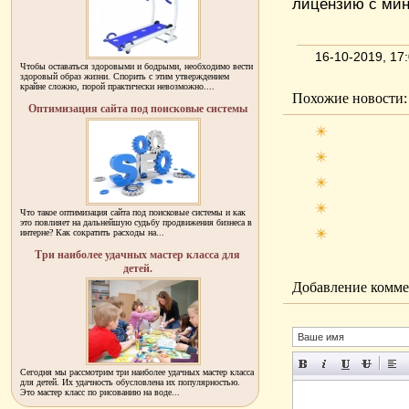
лицензию с ми
16-10-2019, 1
Чтобы оставаться здоровыми и бодрыми, необходимо вести
здоровый образ жизни. Спорить с этим утверждением
крайне сложно, порой практически невозможно....
Похожие новости:
Оптимизация сайта под поисковые системы
Что такое оптимизация сайта под поисковые системы и как
это повлияет на дальнейшую судьбу продвижения бизнеса в
интерне? Как сократить расходы на...
Три наиболее удачных мастер класса для
детей.
Добавление комме
Сегодня мы рассмотрим три наиболее удачных мастер класса
для детей. Их удачность обусловлена их популярностью.
Это мастер класс по рисованию на воде...