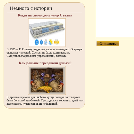
Немного с истории
Когда на самом деле умер Сталин
В 1921-м И.Сталину неудачно удалили аппендикс. Операция
оказалась тяжелой. Состояние было критическим.
Существовала реальная угроза жизни, поэтому...
Как раньше передавали деньги?
В древние времена для любого купца поездка за товарами
была большой проблемой. Приходилось несколько дней или
даже недель путешествовать с большой...