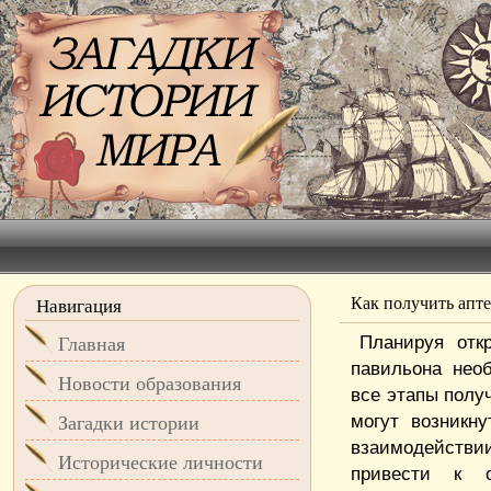
Как получить апт
Навигация
Планируя отк
Главная
павильона нео
Новости образования
все этапы полу
могут возникн
Загадки истории
взаимодейств
Исторические личности
привести к о