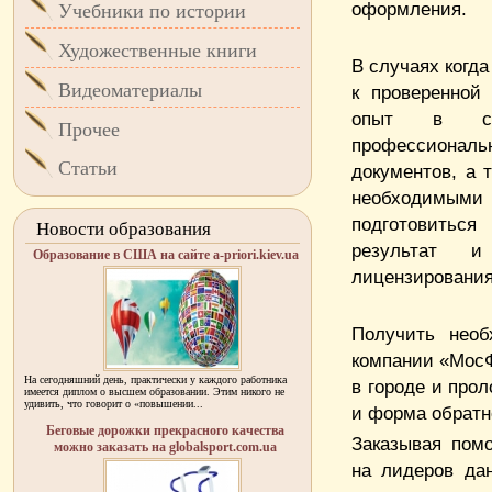
оформления.
Учебники по истории
Художественные книги
В случаях когд
Видеоматериалы
к проверенной
опыт в сфе
Прочее
профессиональ
Статьи
документов, а 
необходимыми 
подготовиться
Новости образования
результат и
Образование в США на сайте a-priori.kiev.ua
лицензирования
Получить необ
компании «МосФ
На сегодняшний день, практически у каждого работника
в городе и про
имеется диплом о высшем образовании. Этим никого не
удивить, что говорит о «повышении...
и форма обратн
Беговые дорожки прекрасного качества
Заказывая пом
можно заказать на globalsport.com.ua
на лидеров дан