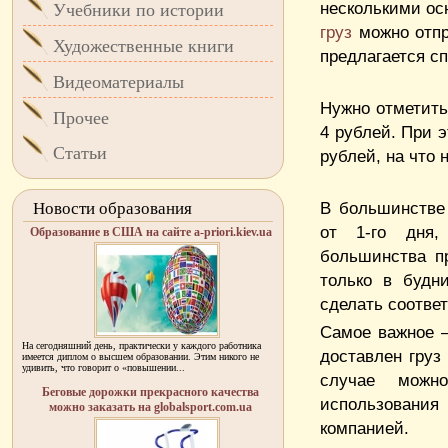
несколькими ос
Учебники по истории
груз
можно отпр
Художественные книги
предлагается с
Видеоматериалы
Нужно отметить
Прочее
4 рублей. При 
Статьи
рублей, на что 
В большинстве 
Новости образования
от 1-го дня,
Образование в США на сайте a-priori.kiev.ua
большинства п
только в будн
сделать соотве
Самое важное –
На сегодняшний день, практически у каждого работника
доставлен груз
имеется диплом о высшем образовании. Этим никого не
удивить, что говорит о «повышении...
случае можно
Беговые дорожки прекрасного качества
использовани
можно заказать на globalsport.com.ua
компанией.