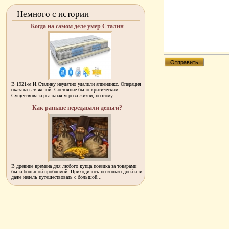
Немного с истории
Когда на самом деле умер Сталин
В 1921-м И.Сталину неудачно удалили аппендикс. Операция
оказалась тяжелой. Состояние было критическим.
Существовала реальная угроза жизни, поэтому...
Как раньше передавали деньги?
В древние времена для любого купца поездка за товарами
была большой проблемой. Приходилось несколько дней или
даже недель путешествовать с большой...