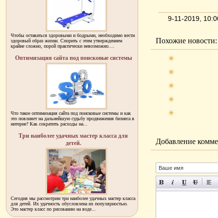
9-11-2019, 10:
Чтобы оставаться здоровыми и бодрыми, необходимо вести
Похожие новости:
здоровый образ жизни. Спорить с этим утверждением
крайне сложно, порой практически невозможно....
Оптимизация сайта под поисковые системы
Что такое оптимизация сайта под поисковые системы и как
это повлияет на дальнейшую судьбу продвижения бизнеса в
интерне? Как сократить расходы на...
Три наиболее удачных мастер класса для
Добавление комме
детей.
Сегодня мы рассмотрим три наиболее удачных мастер класса
для детей. Их удачность обусловлена их популярностью.
Это мастер класс по рисованию на воде...