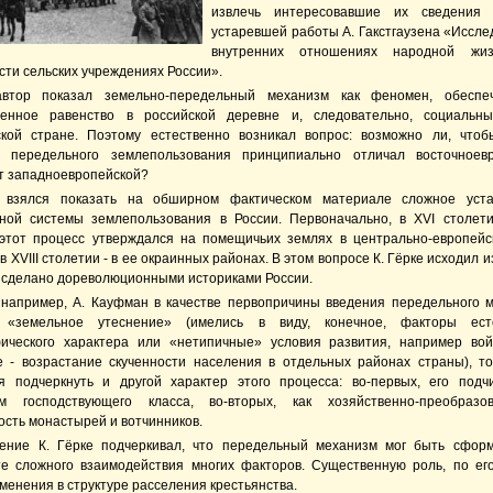
извлечь интересовавшие их сведения
устаревшей работы А. Гакстгаузена «Иссле
внутренних отношениях народной ж
сти сельских учреждениях России».
втор показал земельно-передельный механизм как феномен, обеспе
венное равенство в российской деревне и, следовательно, социальн
ской стране. Поэтому естественно возникал вопрос: возможно ли, что
 передельного землепользования принципиально отличал восточноевр
т западноевропейской?
е взялся показать на обширном фактическом материале сложное уста
ной системы землепользования в России. Первоначально, в XVI столети
 этот процесс утверждался на помещичьих землях в центрально-европейс
 в XVIII столетии - в ее окраинных районах. В этом вопросе К. Гёрке исходил из
 сделано дореволюционными историками России.
 например, А. Кауфман в качестве первопричины введения передельного 
 «земельное утеснение» (имелись в виду, конечное, факторы есте
ического характера или «нетипичные» условия развития, например во
е - возрастание скученности населения в отдельных районах страны), то
я подчеркнуть и другой характер этого процесса: во-первых, его подч
м господствующего класса, во-вторых, как хозяйственно-преобразов
ость монастырей и вотчинников.
ение К. Гёрке подчеркивал, что передельный механизм мог быть сфор
те сложного взаимодействия многих факторов. Существенную роль, по ег
менения в структуре расселения крестьянства.