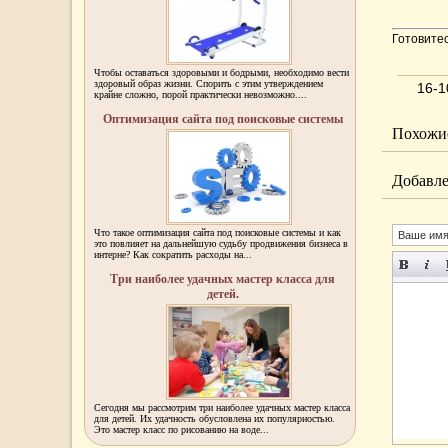
Готовитес
Чтобы оставаться здоровыми и бодрыми, необходимо вести
здоровый образ жизни. Спорить с этим утверждением
16-1
крайне сложно, порой практически невозможно....
Оптимизация сайта под поисковые системы
Похожие
Добавле
Что такое оптимизация сайта под поисковые системы и как
это повлияет на дальнейшую судьбу продвижения бизнеса в
интерне? Как сократить расходы на...
Три наиболее удачных мастер класса для
детей.
Сегодня мы рассмотрим три наиболее удачных мастер класса
для детей. Их удачность обусловлена их популярностью.
Это мастер класс по рисованию на воде...