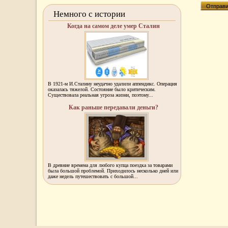
Немного с истории
Когда на самом деле умер Сталин
В 1921-м И.Сталину неудачно удалили аппендикс. Операция
оказалась тяжелой. Состояние было критическим.
Существовала реальная угроза жизни, поэтому...
Как раньше передавали деньги?
В древние времена для любого купца поездка за товарами
была большой проблемой. Приходилось несколько дней или
даже недель путешествовать с большой...