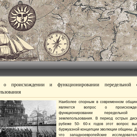
 о происхождении и функционировании передельной 
льзования
Наиболее спорным в современном общин
является вопрос о происхожд
функционировании передельной 
землепользования. В период острых дис
рубеже 50- 60-х годов этот вопрос вы
буржуазной концепции эволюции общины. Де
что западноевропейские исследовате