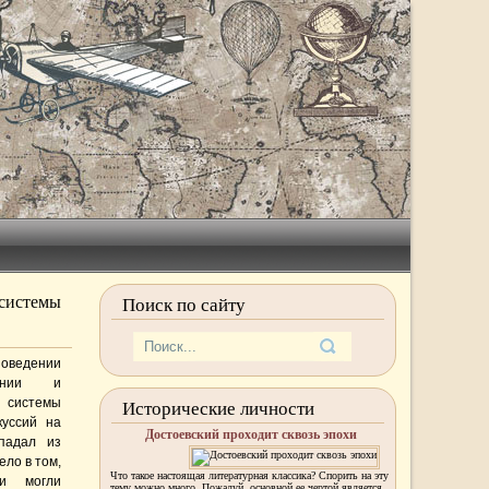
системы
Поиск по сайту
оведении
ении и
системы
Исторические личности
куссий на
Достоевский проходит сквозь эпохи
падал из
ло в том,
Что такое настоящая литературная классика? Спорить на эту
ли могли
тему можно много. Пожалуй, основной ее чертой является