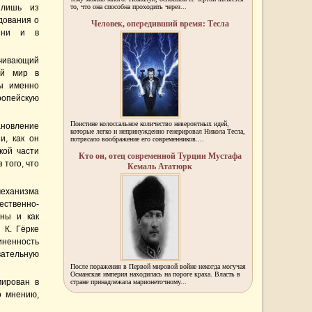
 лишь из
то, что она способна проходить через...
дования о
Человек, опередивший время: Тесла
изни и в
чивающий
ый мир в
бы именно
опейскую
Поистине колоссальное количество невероятных идей,
новление
которые легко и непринужденно генерировал Никола Тесла,
и, как он
потрясало воображение его современников....
кой части
Кто он, отец современной Турции Мустафа
 того, что
Кемаль Ататюрк
механизма
ственно-
йны и как
 К. Гёрке
иненность
ательную
После поражения в Первой мировой войне некогда могучая
Османская империя находилась на пороге краха. Власть в
мирован в
стране принадлежала марионеточному...
о мнению,