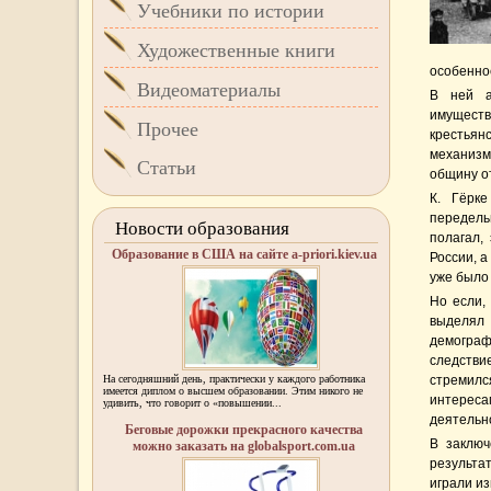
Учебники по истории
Художественные книги
особенно
Видеоматериалы
В ней а
имущест
Прочее
крестьян
механизм
Статьи
общину о
К. Гёрк
передель
Новости образования
полагал,
Образование в США на сайте a-priori.kiev.ua
России, а
уже было
Но если,
выделял
демограф
следстви
На сегодняшний день, практически у каждого работника
стремилс
имеется диплом о высшем образовании. Этим никого не
интереса
удивить, что говорит о «повышении...
деятельн
Беговые дорожки прекрасного качества
В заключ
можно заказать на globalsport.com.ua
результа
играли из