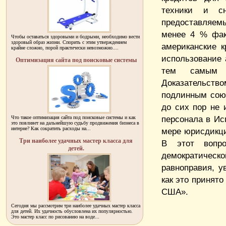
техники и сн
предоставляем
менее 4 % фак
Чтобы оставаться здоровыми и бодрыми, необходимо вести
здоровый образ жизни. Спорить с этим утверждением
американские 
крайне сложно, порой практически невозможно....
использование 
Оптимизация сайта под поисковые системы
тем самым у
Доказательств
подлинным союз
до сих пор не 
персонала в И
Что такое оптимизация сайта под поисковые системы и как
это повлияет на дальнейшую судьбу продвижения бизнеса в
интерне? Как сократить расходы на...
мере юрисдикци
Три наиболее удачных мастер класса для
В этот вопро
детей.
демократиче
равноправия, у
как это принят
США».
Сегодня мы рассмотрим три наиболее удачных мастер класса
для детей. Их удачность обусловлена их популярностью.
Это мастер класс по рисованию на воде...