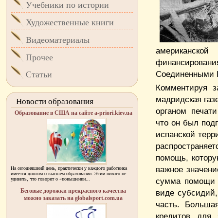
Учебники по истории
Художественные книги
Видеоматериалы
американской
Прочее
финансировани
Соединенными Ш
Статьи
Комментируя з
мадридская газ
Новости образования
органом печати
Образование в США на сайте a-priori.kiev.ua
что он был подп
испанской терр
распространяет
помощь, котор
важное значени
На сегодняшний день, практически у каждого работника
имеется диплом о высшем образовании. Этим никого не
удивить, что говорит о «повышении...
сумма помощи 
Беговые дорожки прекрасного качества
виде субсидий,
можно заказать на globalsport.com.ua
часть. Больша
кредитов для 