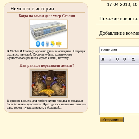
17-04-2013, 1
Немного с истории
Когда на самом деле умер Сталин
Похожие новости:
Добавление комме
В 1921-м И.Сталину неудачно удалили аппендикс. Операция
оказалась тяжелой. Состояние было критическим.
Существовала реальная угроза жизни, поэтому...
Как раньше передавали деньги?
В древние времена для любого купца поездка за товарами
была большой проблемой. Приходилось несколько дней или
даже недель путешествовать с большой...