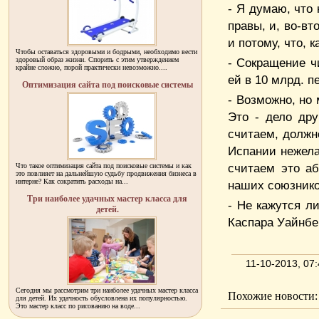
- Я думаю, что 
правы, и, во-вт
и потому, что, 
Чтобы оставаться здоровыми и бодрыми, необходимо вести
здоровый образ жизни. Спорить с этим утверждением
- Сокращение ч
крайне сложно, порой практически невозможно....
ей в 10 млрд. пе
Оптимизация сайта под поисковые системы
- Возможно, но
Это - дело дру
считаем, должн
Испании нежела
считаем это а
Что такое оптимизация сайта под поисковые системы и как
это повлияет на дальнейшую судьбу продвижения бизнеса в
интерне? Как сократить расходы на...
наших союзнико
Три наиболее удачных мастер класса для
- Не кажутся л
детей.
Каспара Уайнбе
11-10-2013, 07
Сегодня мы рассмотрим три наиболее удачных мастер класса
Похожие новости:
для детей. Их удачность обусловлена их популярностью.
Это мастер класс по рисованию на воде...