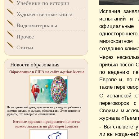
Учебники по истории
Испания занял
Художественные книги
испытаний и з
Видеоматериалы
официальные
односторонне
Прочее
многократном
Статьи
созданию клима
Через несколь
прибыл посол 
Новости образования
по ведению пе
Образование в США на сайте a-priori.kiev.ua
Европе и, по с
такие переговор
С испанской с
переговоров с
На сегодняшний день, практически у каждого работника
Своими мыслям
имеется диплом о высшем образовании. Этим никого не
удивить, что говорит о «повышении...
журнала «Тьемп
Беговые дорожки прекрасного качества
- Вы слывете 
можно заказать на globalsport.com.ua
ли вы когда-ни