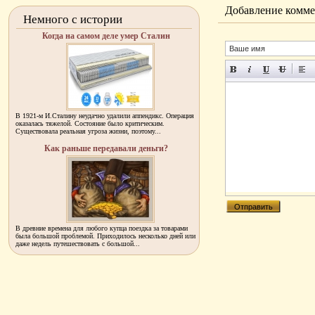
Добавление комме
Немного с истории
Когда на самом деле умер Сталин
В 1921-м И.Сталину неудачно удалили аппендикс. Операция
оказалась тяжелой. Состояние было критическим.
Существовала реальная угроза жизни, поэтому...
Как раньше передавали деньги?
В древние времена для любого купца поездка за товарами
была большой проблемой. Приходилось несколько дней или
даже недель путешествовать с большой...