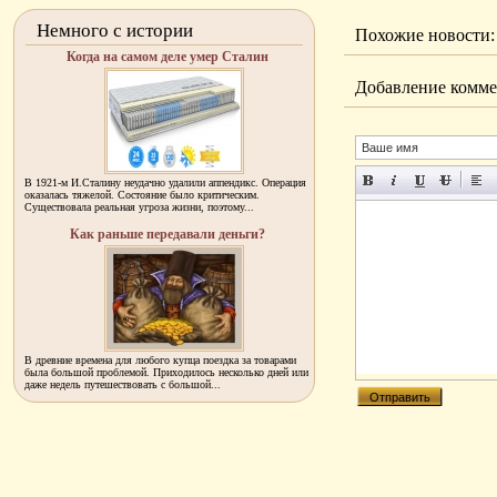
Немного с истории
Похожие новости:
Когда на самом деле умер Сталин
Добавление комме
В 1921-м И.Сталину неудачно удалили аппендикс. Операция
оказалась тяжелой. Состояние было критическим.
Существовала реальная угроза жизни, поэтому...
Как раньше передавали деньги?
В древние времена для любого купца поездка за товарами
была большой проблемой. Приходилось несколько дней или
даже недель путешествовать с большой...