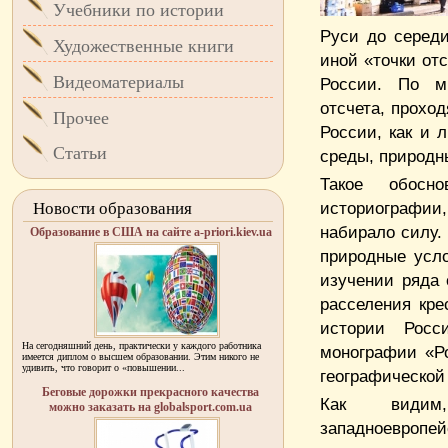
Учебники по истории
Руси до серед
Художественные книги
иной «точки от
Видеоматериалы
России. По мн
отсчета, прохо
Прочее
России, как и 
Статьи
среды, природн
Такое обосн
историографии
Новости образования
набирало силу.
Образование в США на сайте a-priori.kiev.ua
природные усл
изучении ряда
расселения кре
истории Росс
На сегодняшний день, практически у каждого работника
монографии «Ро
имеется диплом о высшем образовании. Этим никого не
удивить, что говорит о «повышении...
географической
Беговые дорожки прекрасного качества
Как видим,
можно заказать на globalsport.com.ua
западноевропе