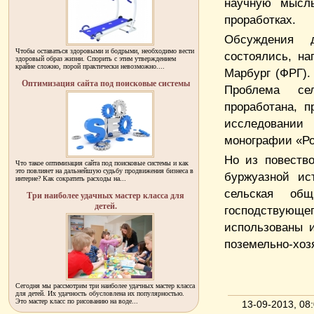
научную мысль
проработках.
Обсуждения 
Чтобы оставаться здоровыми и бодрыми, необходимо вести
состоялись, на
здоровый образ жизни. Спорить с этим утверждением
крайне сложно, порой практически невозможно....
Марбург (ФРГ). 
Оптимизация сайта под поисковые системы
Проблема се
проработана, п
исследовании
монографии «Ро
Но из повеств
Что такое оптимизация сайта под поисковые системы и как
это повлияет на дальнейшую судьбу продвижения бизнеса в
буржуазной ис
интерне? Как сократить расходы на...
сельская общ
Три наиболее удачных мастер класса для
детей.
господствующе
использованы 
поземельно-хоз
Сегодня мы рассмотрим три наиболее удачных мастер класса
для детей. Их удачность обусловлена их популярностью.
Это мастер класс по рисованию на воде...
13-09-2013, 0