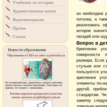
Учебники по истории
Художественные книги
он необходим д
потолка, а так
Видеоматериалы
реализовать э
Прочее
которое значи
гвоздей или шу
Статьи
Вопрос в де
Крепление уго
Новости образования
поверхности 
Образование в США на сайте a-priori.kiev.ua
размера. Если 
стульев или ст
пользуются уго
крепления уго
элементы по-на
На сегодняшний день, практически у каждого работника
имеется диплом о высшем образовании. Этим никого не
удивить, что говорит о «повышении...
другой, прибл
Беговые дорожки прекрасного качества
стандартам. Чи
можно заказать на globalsport.com.ua
заметку след
довольно интер