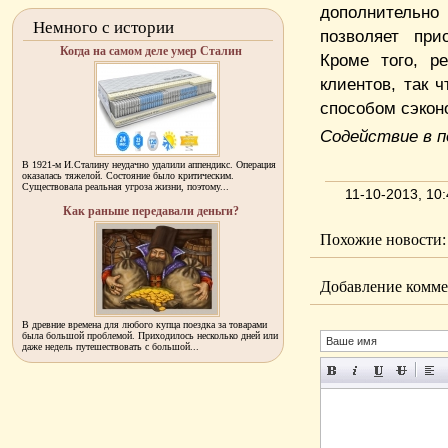
дополнительно
Немного с истории
позволяет при
Когда на самом деле умер Сталин
Кроме того, р
клиентов, так 
способом сэкон
Содействие в п
В 1921-м И.Сталину неудачно удалили аппендикс. Операция
оказалась тяжелой. Состояние было критическим.
Существовала реальная угроза жизни, поэтому...
11-10-2013, 10
Как раньше передавали деньги?
Похожие новости:
Добавление комме
В древние времена для любого купца поездка за товарами
была большой проблемой. Приходилось несколько дней или
даже недель путешествовать с большой...