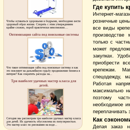
Где купить 
Интернет-мага
розничные цены
Чтобы оставаться здоровыми и бодрыми, необходимо вести
здоровый образ жизни. Спорить с этим утверждением
все виды крепе
крайне сложно, порой практически невозможно....
производстве 
Оптимизация сайта под поисковые системы
только с частн
может предлож
закупках. Удо
приобрести вс
Что такое оптимизация сайта под поисковые системы и как
крепежам. Ма
это повлияет на дальнейшую судьбу продвижения бизнеса в
интерне? Как сократить расходы на...
спецодежду, м
Три наиболее удачных мастер класса для
Работая напр
детей.
максимально н
поэтому част
необходимое и
переплачивать з
Как сэконом
Сегодня мы рассмотрим три наиболее удачных мастер класса
для детей. Их удачность обусловлена их популярностью.
Это мастер класс по рисованию на воде...
Делая заказ н