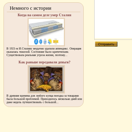
Немного с истории
Когда на самом деле умер Сталин
В 1921-м И.Сталину неудачно удалили аппендикс. Операция
оказалась тяжелой. Состояние было критическим.
Существовала реальная угроза жизни, поэтому...
Как раньше передавали деньги?
В древние времена для любого купца поездка за товарами
была большой проблемой. Приходилось несколько дней или
даже недель путешествовать с большой...