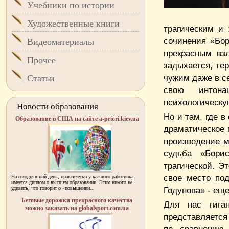
Учебники по истории
Художественные книги
трагическим и 
сочинения «Бор
Видеоматериалы
прекрасным взл
Прочее
задыхается, те
чужим даже в с
Статьи
свою интон
психологическу
Новости образования
Но и там, где в
Образование в США на сайте a-priori.kiev.ua
драматическое 
произведение м
судьба «Борис
трагической. Э
свое место по
На сегодняшний день, практически у каждого работника
имеется диплом о высшем образовании. Этим никого не
удивить, что говорит о «повышении...
Годунова» - ещ
Беговые дорожки прекрасного качества
Для нас гиган
можно заказать на globalsport.com.ua
представляется