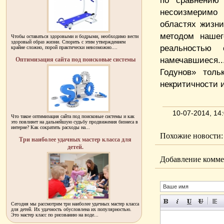
по сравнению
несоизмеримо
областях жизни
методом нашег
Чтобы оставаться здоровыми и бодрыми, необходимо вести
здоровый образ жизни. Спорить с этим утверждением
реальностью
крайне сложно, порой практически невозможно....
намечавшиеся..
Оптимизация сайта под поисковые системы
Годунов» толь
некритичности 
10-07-2014, 1
Что такое оптимизация сайта под поисковые системы и как
это повлияет на дальнейшую судьбу продвижения бизнеса в
интерне? Как сократить расходы на...
Похожие новости:
Три наиболее удачных мастер класса для
детей.
Добавление комме
Сегодня мы рассмотрим три наиболее удачных мастер класса
для детей. Их удачность обусловлена их популярностью.
Это мастер класс по рисованию на воде...