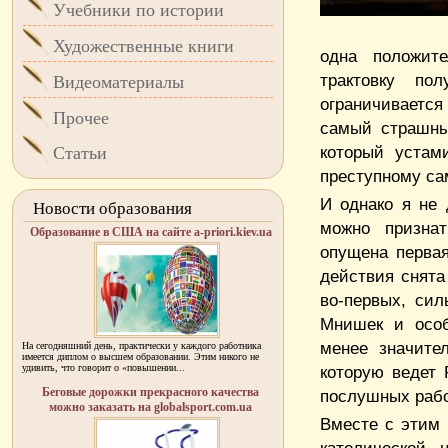
Учебники по истории
Художественные книги
одна положите
трактовку по
Видеоматериалы
ограничивается
Прочее
самый страшны
который устам
Статьи
преступному са
И однако я не
Новости образования
можно признат
Образование в США на сайте a-priori.kiev.ua
опущена первая
действия снята
во-первых, си
Мнишек и особ
менее значите
На сегодняшний день, практически у каждого работника
имеется диплом о высшем образовании. Этим никого не
удивить, что говорит о «повышении...
которую ведет
Беговые дорожки прекрасного качества
послушных рабо
можно заказать на globalsport.com.ua
Вместе с этим 