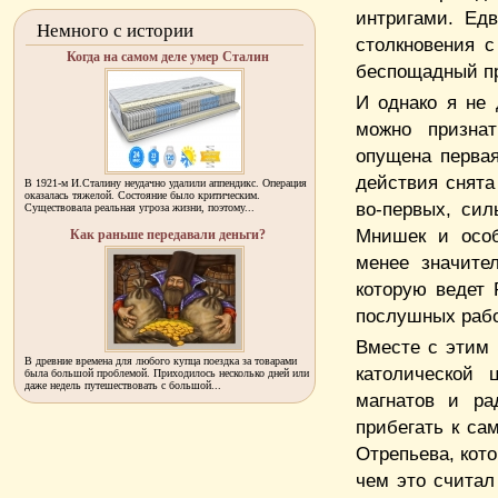
интригами. Ед
Немного с истории
столкновения 
Когда на самом деле умер Сталин
беспощадный пр
И однако я не
можно признат
опущена первая
действия снята
В 1921-м И.Сталину неудачно удалили аппендикс. Операция
оказалась тяжелой. Состояние было критическим.
во-первых, си
Существовала реальная угроза жизни, поэтому...
Мнишек и особ
Как раньше передавали деньги?
менее значите
которую ведет
послушных рабо
Вместе с этим 
В древние времена для любого купца поездка за товарами
католической 
была большой проблемой. Приходилось несколько дней или
даже недель путешествовать с большой...
магнатов и ра
прибегать к са
Отрепьева, кото
чем это считал