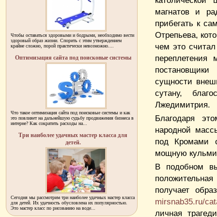
католической 
магнатов и ра
прибегать к са
Отрепьева, кото
Чтобы оставаться здоровыми и бодрыми, необходимо вести
здоровый образ жизни. Спорить с этим утверждением
чем это считал
крайне сложно, порой практически невозможно....
переплетения 
Оптимизация сайта под поисковые системы
постановщики
сущности внешн
сутану, благ
Лжедимитрия.
Что такое оптимизация сайта под поисковые системы и как
Благодаря эт
это повлияет на дальнейшую судьбу продвижения бизнеса в
интерне? Как сократить расходы на...
народной масс
Три наиболее удачных мастер класса для
под Кромами о
детей.
мощную кульми
В подобном вы
положительная 
получает обра
Сегодня мы рассмотрим три наиболее удачных мастер класса
mirsnab35.ru/cat
для детей. Их удачность обусловлена их популярностью.
Это мастер класс по рисованию на воде...
личная трагед