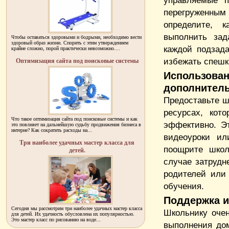
управляемые п
перегруженным 
определите, 
выполнить зад
Чтобы оставаться здоровыми и бодрыми, необходимо вести
здоровый образ жизни. Спорить с этим утверждением
каждой подзада
крайне сложно, порой практически невозможно....
избежать спешк
Оптимизация сайта под поисковые системы
Использова
дополнител
Предоставьте 
ресурсах, кот
Что такое оптимизация сайта под поисковые системы и как
эффективно. Эт
это повлияет на дальнейшую судьбу продвижения бизнеса в
интерне? Как сократить расходы на...
видеоуроки ил
Три наиболее удачных мастер класса для
поощрите школ
детей.
случае затрудн
родителей или 
обучения.
Поддержка и
Сегодня мы рассмотрим три наиболее удачных мастер класса
Школьнику оче
для детей. Их удачность обусловлена их популярностью.
Это мастер класс по рисованию на воде...
выполнения дом