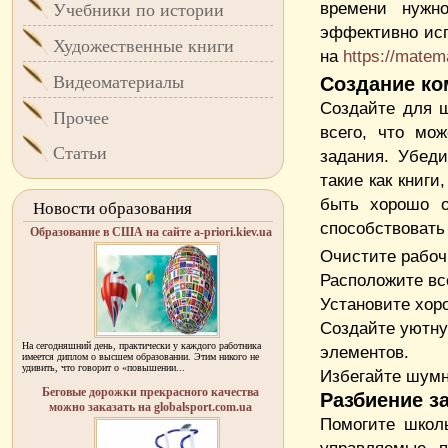
времени нужн
Учебники по истории
эффективно исп
Художественные книги
на
https://matem
Видеоматериалы
Создание ко
Создайте для ш
Прочее
всего, что мо
Статьи
задания. Убеди
такие как книги
быть хорошо о
Новости образования
способствовать
Образование в США на сайте a-priori.kiev.ua
Очистите рабоч
Расположите вс
Установите хор
Создайте уютну
На сегодняшний день, практически у каждого работника
элементов.
имеется диплом о высшем образовании. Этим никого не
удивить, что говорит о «повышении...
Избегайте шумн
Беговые дорожки прекрасного качества
Разбиение з
можно заказать на globalsport.com.ua
Помогите школ