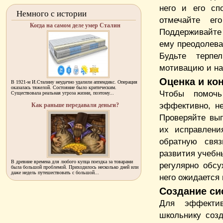
него и его сп
Немного с истории
отмечайте ег
Когда на самом деле умер Сталин
Поддерживайте 
ему преодолева
Будьте терпе
мотивацию и на
Оценка и ко
В 1921-м И.Сталину неудачно удалили аппендикс. Операция
оказалась тяжелой. Состояние было критическим.
Чтобы помочь
Существовала реальная угроза жизни, поэтому...
эффективно, не
Как раньше передавали деньги?
Проверяйте вы
их исправлени
обратную свя
развития учебн
В древние времена для любого купца поездка за товарами
регулярно обсу
была большой проблемой. Приходилось несколько дней или
даже недель путешествовать с большой...
него ожидается 
Создание с
Для эффектив
школьнику соз