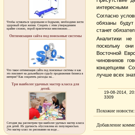
Присутствие д
интересными
Согласно услов
обязаны будут
Чтобы оставаться здоровыми и бодрыми, необходимо вести
здоровый образ жизни. Спорить с этим утверждением
крайне сложно, порой практически невозможно....
станет обязате
Оптимизация сайта под поисковые системы
Аналитики не
поскольку он
Восточной Евр
чиновников го
концепциям Со
Что такое оптимизация сайта под поисковые системы и как
это повлияет на дальнейшую судьбу продвижения бизнеса в
лучше всех зна
интерне? Как сократить расходы на...
Три наиболее удачных мастер класса для
детей.
19-08-2014, 2
3309
Похожие новости:
Сегодня мы рассмотрим три наиболее удачных мастер класса
Добавление комме
для детей. Их удачность обусловлена их популярностью.
Это мастер класс по рисованию на воде...