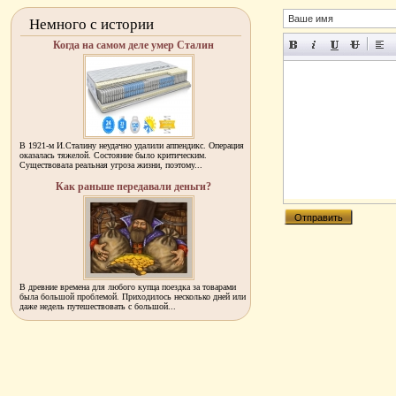
Немного с истории
Когда на самом деле умер Сталин
В 1921-м И.Сталину неудачно удалили аппендикс. Операция
оказалась тяжелой. Состояние было критическим.
Существовала реальная угроза жизни, поэтому...
Как раньше передавали деньги?
В древние времена для любого купца поездка за товарами
была большой проблемой. Приходилось несколько дней или
даже недель путешествовать с большой...