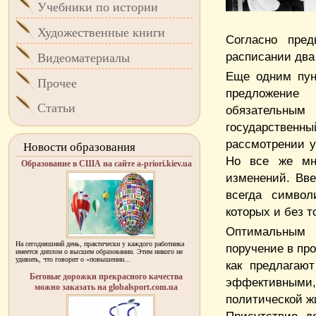
Учебники по истории
Художественные книги
Согласно пред
расписании два
Видеоматериалы
Еще одним пун
Прочее
предложение 
Статьи
обязательны
государственны
рассмотрении у
Новости образования
Но все же мно
Образование в США на сайте a-priori.kiev.ua
изменений. Вве
всегда символ
которых и без т
Оптимальным
На сегодняшний день, практически у каждого работника
поручение в про
имеется диплом о высшем образовании. Этим никого не
удивить, что говорит о «повышении...
как предлагаю
Беговые дорожки прекрасного качества
эффективными
можно заказать на globalsport.com.ua
политической жи