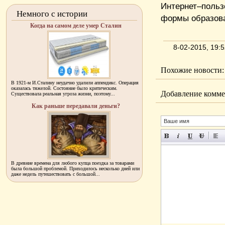
Интернет–поль
Немного с истории
формы образов
Когда на самом деле умер Сталин
8-02-2015, 19:
Похожие новости:
В 1921-м И.Сталину неудачно удалили аппендикс. Операция
оказалась тяжелой. Состояние было критическим.
Добавление комме
Существовала реальная угроза жизни, поэтому...
Как раньше передавали деньги?
В древние времена для любого купца поездка за товарами
была большой проблемой. Приходилось несколько дней или
даже недель путешествовать с большой...