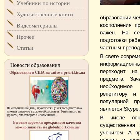
Учебники по истории
Художественные книги
образовании че
восполнения п
Видеоматериалы
важен. На се
Прочее
подготовки реб
частным препод
Статьи
В свете соврем
информационны
Новости образования
переходит на
Образование в США на сайте a-priori.kiev.ua
предмета. За
необходимое 
репетитору и
популярной п
является Skype.
На сегодняшний день, практически у каждого работника
имеется диплом о высшем образовании. Этим никого не
удивить, что говорит о «повышении...
В числе осно
Беговые дорожки прекрасного качества
существенная 
можно заказать на globalsport.com.ua
учеником. А в