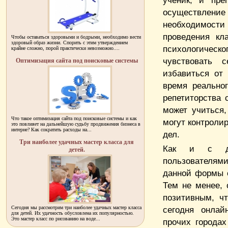
ученик, и пре
осуществлен
необходимост
проведения кл
Чтобы оставаться здоровыми и бодрыми, необходимо вести
здоровый образ жизни. Спорить с этим утверждением
психологическо
крайне сложно, порой практически невозможно....
чувствовать 
Оптимизация сайта под поисковые системы
избавиться от
время реально
репетиторства 
может учиться,
Что такое оптимизация сайта под поисковые системы и как
могут контроли
это повлияет на дальнейшую судьбу продвижения бизнеса в
интерне? Как сократить расходы на...
дел.
Три наиболее удачных мастер класса для
Как и с дру
детей.
пользователями
данной формы о
Тем не менее, 
позитивным, ч
Сегодня мы рассмотрим три наиболее удачных мастер класса
сегодня онлай
для детей. Их удачность обусловлена их популярностью.
Это мастер класс по рисованию на воде...
прочих города