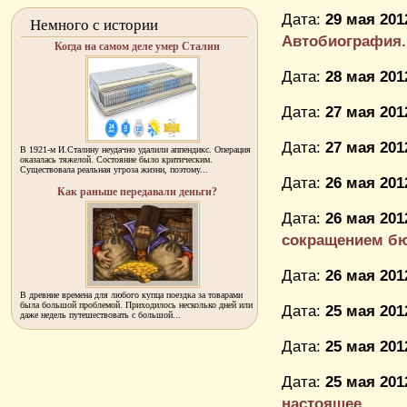
Дата:
29 мая 201
Немного с истории
Автобиография.
Когда на самом деле умер Сталин
Дата:
28 мая 201
Дата:
27 мая 201
Дата:
27 мая 201
В 1921-м И.Сталину неудачно удалили аппендикс. Операция
оказалась тяжелой. Состояние было критическим.
Существовала реальная угроза жизни, поэтому...
Дата:
26 мая 201
Как раньше передавали деньги?
Дата:
26 мая 201
сокращением бю
Дата:
26 мая 201
В древние времена для любого купца поездка за товарами
была большой проблемой. Приходилось несколько дней или
Дата:
25 мая 201
даже недель путешествовать с большой...
Дата:
25 мая 201
Дата:
25 мая 201
настоящее