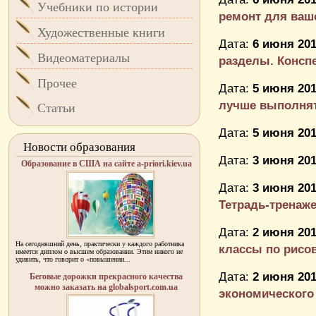
Учебники по истории
ремонт для вашей
Художественные книги
Дата:
6 июня 201
Видеоматериалы
разделы. Конспе
Прочее
Дата:
5 июня 201
лучше выполнять
Статьи
Дата:
5 июня 201
Новости образования
Дата:
3 июня 201
Образование в США на сайте a-priori.kiev.ua
Дата:
3 июня 201
Тетрадь-тренаже
Дата:
2 июня 201
На сегодняшний день, практически у каждого работника
классы по рисо
имеется диплом о высшем образовании. Этим никого не
удивить, что говорит о «повышении...
Дата:
2 июня 201
Беговые дорожки прекрасного качества
можно заказать на globalsport.com.ua
экономического