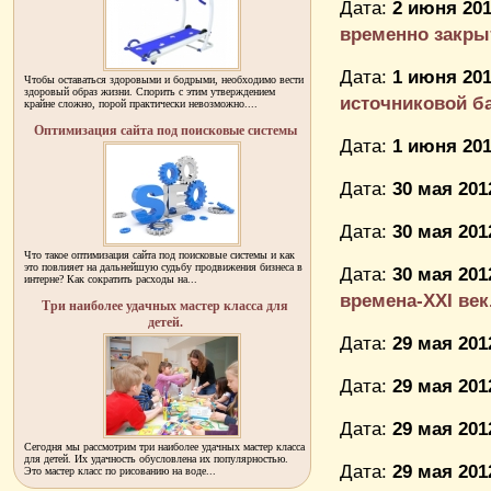
Дата:
2 июня 201
временно закры
Дата:
1 июня 201
Чтобы оставаться здоровыми и бодрыми, необходимо вести
здоровый образ жизни. Спорить с этим утверждением
источниковой б
крайне сложно, порой практически невозможно....
Оптимизация сайта под поисковые системы
Дата:
1 июня 201
Дата:
30 мая 201
Дата:
30 мая 201
Что такое оптимизация сайта под поисковые системы и как
это повлияет на дальнейшую судьбу продвижения бизнеса в
Дата:
30 мая 201
интерне? Как сократить расходы на...
времена-XXI век
Три наиболее удачных мастер класса для
детей.
Дата:
29 мая 201
Дата:
29 мая 201
Дата:
29 мая 201
Сегодня мы рассмотрим три наиболее удачных мастер класса
для детей. Их удачность обусловлена их популярностью.
Дата:
29 мая 201
Это мастер класс по рисованию на воде...