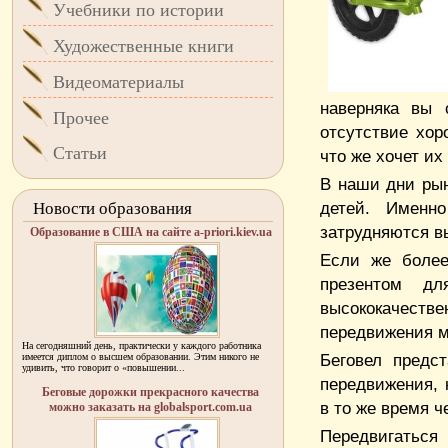
Учебники по истории
Художественные книги
Видеоматериалы
наверняка вы 
Прочее
отсутствие хор
Статьи
что же хочет их
В наши дни рын
детей. Именн
Новости образования
затрудняются вы
Образование в США на сайте a-priori.kiev.ua
Если же более
презентом дл
высококачеств
передвижения м
На сегодняшний день, практически у каждого работника
Беговел предс
имеется диплом о высшем образовании. Этим никого не
удивить, что говорит о «повышении...
передвижения, 
Беговые дорожки прекрасного качества
в то же время ч
можно заказать на globalsport.com.ua
Передвигаться