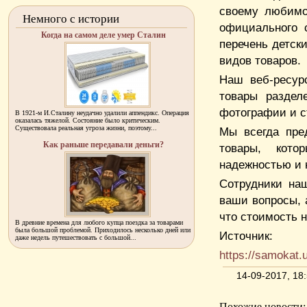
своему любимо
Немного с истории
официального 
Когда на самом деле умер Сталин
перечень детски
видов товаров.
Наш веб-ресур
товары раздел
фотографии и с
В 1921-м И.Сталину неудачно удалили аппендикс. Операция
оказалась тяжелой. Состояние было критическим.
Существовала реальная угроза жизни, поэтому...
Мы всегда пре
Как раньше передавали деньги?
товары, кото
надежностью и
Сотрудники наш
ваши вопросы, 
что стоимость 
В древние времена для любого купца поездка за товарами
была большой проблемой. Приходилось несколько дней или
Источник:
даже недель путешествовать с большой...
https://samokat.
14-09-2017, 1
Похожие новости: