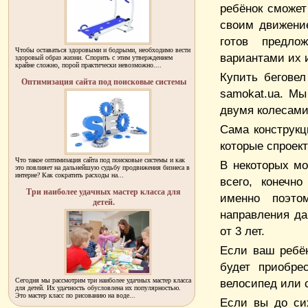
ребёнок сможет
своим движени
готов предло
Чтобы оставаться здоровыми и бодрыми, необходимо вести
вариантами их 
здоровый образ жизни. Спорить с этим утверждением
крайне сложно, порой практически невозможно....
Купить бегове
Оптимизация сайта под поисковые системы
samokat.ua. Мы
двумя колесами,
Сама конструкц
которые спроект
Что такое оптимизация сайта под поисковые системы и как
В некоторых мо
это повлияет на дальнейшую судьбу продвижения бизнеса в
интерне? Как сократить расходы на...
всего, конечн
Три наиболее удачных мастер класса для
именно поэто
детей.
направления дан
от 3 лет.
Если ваш ребён
будет приобре
Сегодня мы рассмотрим три наиболее удачных мастер класса
велосипед или 
для детей. Их удачность обусловлена их популярностью.
Это мастер класс по рисованию на воде...
Если вы до си