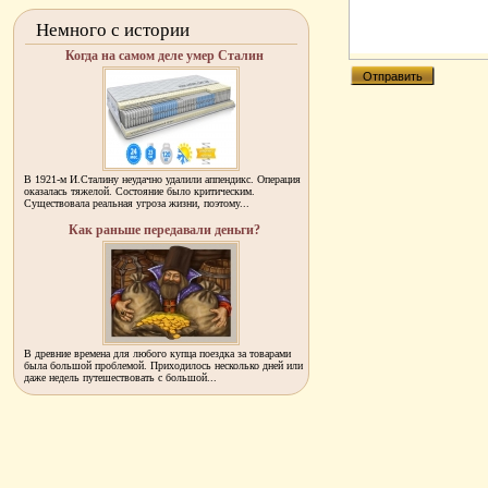
Немного с истории
Когда на самом деле умер Сталин
В 1921-м И.Сталину неудачно удалили аппендикс. Операция
оказалась тяжелой. Состояние было критическим.
Существовала реальная угроза жизни, поэтому...
Как раньше передавали деньги?
В древние времена для любого купца поездка за товарами
была большой проблемой. Приходилось несколько дней или
даже недель путешествовать с большой...