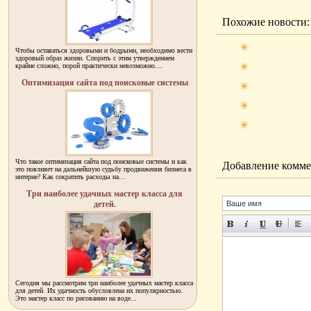
Похожие новости:
Чтобы оставаться здоровыми и бодрыми, необходимо вести
здоровый образ жизни. Спорить с этим утверждением
крайне сложно, порой практически невозможно....
Оптимизация сайта под поисковые системы
Что такое оптимизация сайта под поисковые системы и как
Добавление комме
это повлияет на дальнейшую судьбу продвижения бизнеса в
интерне? Как сократить расходы на...
Три наиболее удачных мастер класса для
детей.
Сегодня мы рассмотрим три наиболее удачных мастер класса
для детей. Их удачность обусловлена их популярностью.
Это мастер класс по рисованию на воде...