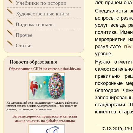
лет, причем она
Учебники по истории
Специалисты з
Художественные книги
вопросы с разн
Видеоматериалы
услуг всегда р
политика. Имен
Прочее
мероприятия н
Статьи
результате
гбу
уровне.
Нужно отметит
Новости образования
самостоятельн
Образование в США на сайте a-priori.kiev.ua
правильно ре
похоронные ме
благодаря чем
запланирован
На сегодняшний день, практически у каждого работника
стандартами. 
имеется диплом о высшем образовании. Этим никого не
удивить, что говорит о «повышении...
клиентов, стара
Беговые дорожки прекрасного качества
можно заказать на globalsport.com.ua
7-12-2019, 13: