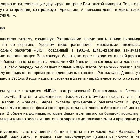
марионетки, сменяющие друг друга на троне Британской империи. Тот, кто р
унта стерлингов, контролирует Британию. А эмиссию денег в Британско
рую я…».
да
ансовую систему, созданную Ротшильдами, представить в виде пирамид
я на ее вершине. Уровнем ниже расположен «скромный» швейцарс
одных расчетов «BIS», созданный в 1931-м. Штаб-квартира занимает
ьно напоминающее Вавилонскую башню, которое находится в швейцарско
робанки планеты является членами «BIS-банка», для которых он издает сп
ии. В свою очередь он обладает полным иммунитетом от мирских правил и за
кому не подвластен, кроме воли единоличных хозяев – Ротшильдов. Данное у
ано в 1931-м. В годы нацисты свозили в Базель награбленное золото со всей
ьем уровне находится «МВФ», контролируемый Ротшильдами и Всемирн
я служба Штатов и аналогичные фискальные структуры созданы для то
ь налоги с «рабов». Через систему финансовых обязательств и кред
ли целые страны и фактически превратили население в бесконечный источн
ия. В обмен на доллары, которые фактически являются бумагой, поскольку
 материального обеспечения, они отбирают у должников земли и природные р
й уровень – это крупнейшие банки планеты, в том числе. Банк Ватикана, 
ный банк Англии и другие. Они манипулируют ценами на золото и св