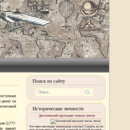
Поиск по сайту
состояние
 денег он
политикой
Исторические личности
Достоевский проходит сквозь эпохи
ом (1777-
Что такое настоящая литературная классика? Спорить на эту
 Не имеют
тему можно много. Пожалуй, основной ее чертой является