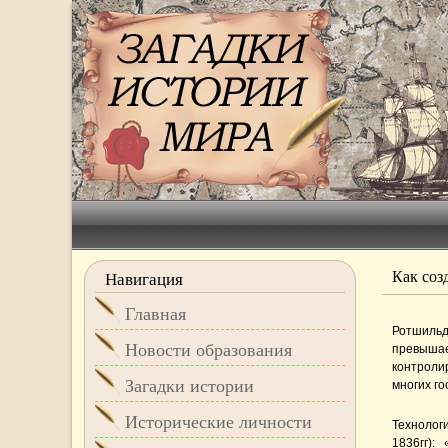
Как соз
Навигация
Главная
Ротшильд
Новости образования
превышае
контроли
Загадки истории
многих го
Исторические личности
Технолог
1836гг):