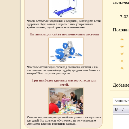
структура
7-02
Чтобы оставаться здоровыми и бодрыми, необходимо вести
здоровый образ жизни. Спорить с этим утверждением
крайне сложно, порой практически невозможно....
Похожие
Оптимизация сайта под поисковые системы
Что такое оптимизация сайта под поисковые системы и как
это повлияет на дальнейшую судьбу продвижения бизнеса в
интерне? Как сократить расходы на...
Три наиболее удачных мастер класса для
детей.
Добавле
Сегодня мы рассмотрим три наиболее удачных мастер класса
для детей. Их удачность обусловлена их популярностью.
Это мастер класс по рисованию на воде...