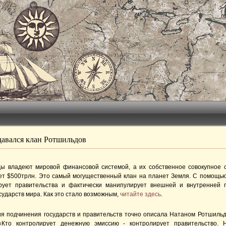
давался клан Ротшильдов
ы владеют мировой финансовой системой, а их собственное совокупное 
т $500трлн. Это самый могущественный клан на планет Земля. С помощью
рует правительства и фактически манипулирует внешней и внутренней 
сударств мира. Как это стало возможным,
читайте здесь
.
ия подчинения государств и правительств точно описала Натаном Ротшильд
 «Кто контролирует денежную эмиссию - контролирует правительство.