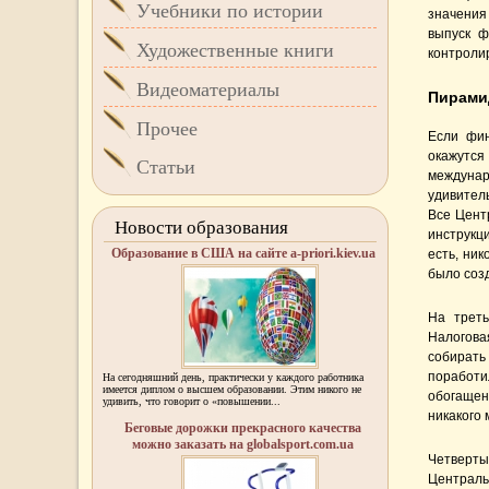
Учебники по истории
значения 
выпуск ф
Художественные книги
контроли
Видеоматериалы
Пирами
Прочее
Если фин
окажутс
Статьи
междунар
удивител
Все Цент
Новости образования
инструкц
Образование в США на сайте a-priori.kiev.ua
есть, ни
было созд
На трет
Налогова
собират
поработи
На сегодняшний день, практически у каждого работника
имеется диплом о высшем образовании. Этим никого не
обогащен
удивить, что говорит о «повышении...
никакого
Беговые дорожки прекрасного качества
можно заказать на globalsport.com.ua
Четверты
Централь