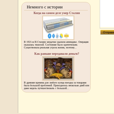
Немного с истории
Когда на самом деле умер Сталин
В 1921-м И.Сталину неудачно удалили аппендикс. Операция
оказалась тяжелой. Состояние было критическим.
Существовала реальная угроза жизни, поэтому...
Как раньше передавали деньги?
В древние времена для любого купца поездка за товарами
была большой проблемой. Приходилось несколько дней или
даже недель путешествовать с большой...