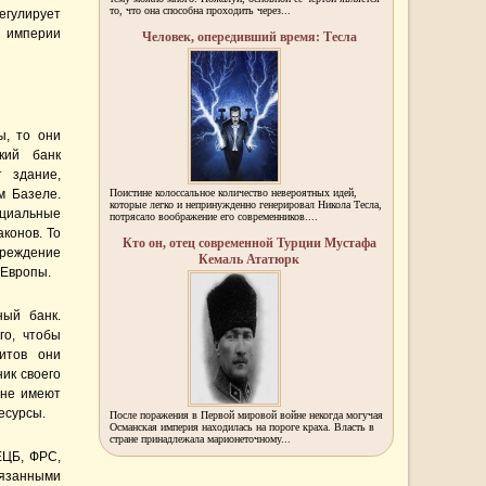
то, что она способна проходить через...
егулирует
й империи
Человек, опередивший время: Тесла
ы, то они
кий банк
 здание,
м Базеле.
Поистине колоссальное количество невероятных идей,
которые легко и непринужденно генерировал Никола Тесла,
ециальные
потрясало воображение его современников....
конов. То
Кто он, отец современной Турции Мустафа
чреждение
Кемаль Ататюрк
 Европы.
ый банк.
го, чтобы
итов они
ик своего
 не имеют
есурсы.
После поражения в Первой мировой войне некогда могучая
Османская империя находилась на пороге краха. Власть в
стране принадлежала марионеточному...
ЕЦБ, ФРС,
язанными