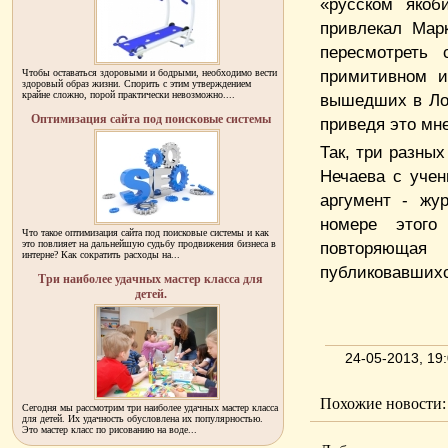
«русском якоб
привлекал Марк
пересмотреть 
примитивном и
Чтобы оставаться здоровыми и бодрыми, необходимо вести
здоровый образ жизни. Спорить с этим утверждением
крайне сложно, порой практически невозможно....
вышедших в Лон
Оптимизация сайта под поисковые системы
приведя это мне
Так, три разных
Нечаева с уче
аргумент - жу
номере этого
Что такое оптимизация сайта под поисковые системы и как
это повлияет на дальнейшую судьбу продвижения бизнеса в
повторяющая
интерне? Как сократить расходы на...
публиковавшихс
Три наиболее удачных мастер класса для
детей.
24-05-2013, 1
Похожие новости:
Сегодня мы рассмотрим три наиболее удачных мастер класса
для детей. Их удачность обусловлена их популярностью.
Это мастер класс по рисованию на воде...