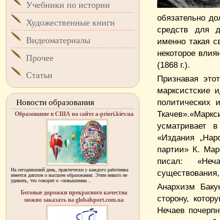
Учебники по истории
обязательно до
Художественные книги
средств для д
Видеоматериалы
именно такая с
некоторое влия
Прочее
(1868 г.).
Статьи
Признавая этот
марксистские 
политических 
Новости образования
Ткачев».«Мар
Образование в США на сайте a-priori.kiev.ua
усматривает в
«Издания „Нар
партии» К. Мар
писал: «Неч
На сегодняшний день, практически у каждого работника
существования,
имеется диплом о высшем образовании. Этим никого не
удивить, что говорит о «повышении...
Анархизм Баку
Беговые дорожки прекрасного качества
сторону, котор
можно заказать на globalsport.com.ua
Нечаев почерп