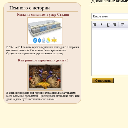
Добавление комме
Немного с истории
Когда на самом деле умер Сталин
В 1921-м И.Сталину неудачно удалили аппендикс. Операция
оказалась тяжелой. Состояние было критическим.
Существовала реальная угроза жизни, поэтому...
Как раньше передавали деньги?
В древние времена для любого купца поездка за товарами
была большой проблемой. Приходилось несколько дней или
даже недель путешествовать с большой...