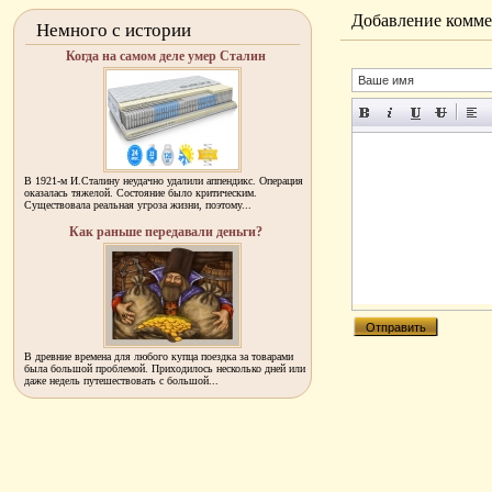
Добавление комме
Немного с истории
Когда на самом деле умер Сталин
В 1921-м И.Сталину неудачно удалили аппендикс. Операция
оказалась тяжелой. Состояние было критическим.
Существовала реальная угроза жизни, поэтому...
Как раньше передавали деньги?
В древние времена для любого купца поездка за товарами
была большой проблемой. Приходилось несколько дней или
даже недель путешествовать с большой...