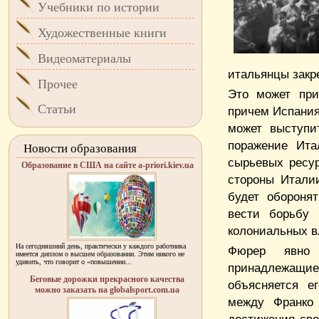
Учебники по истории
Художественные книги
Видеоматериалы
итальянцы закр
Прочее
Это может при
Статьи
причем Испания 
может выступи
поражение Ита
Новости образования
сырьевых ресур
Образование в США на сайте a-priori.kiev.ua
стороны Итали
будет обороня
вести борьбу 
колониальных в
На сегодняшний день, практически у каждого работника
Фюрер явно 
имеется диплом о высшем образовании. Этим никого не
удивить, что говорит о «повышении...
принадлежащи
Беговые дорожки прекрасного качества
объясняется е
можно заказать на globalsport.com.ua
между Франко