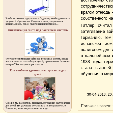
достижения сво
сотрудничество
врагом отнюдь 
собственного на
Чтобы оставаться здоровыми и бодрыми, необходимо вести
здоровый образ жизни. Спорить с этим утверждением
крайне сложно, порой практически невозможно....
Гитлер считал
Оптимизация сайта под поисковые системы
затягивание вой
Германию. Тем 
испанской зем
полигоном для 
в дальнейшем и
Что такое оптимизация сайта под поисковые системы и как
1938 года гер
это повлияет на дальнейшую судьбу продвижения бизнеса в
интерне? Как сократить расходы на...
стала высшей 
Три наиболее удачных мастер класса для
обучения в мир
детей.
30-04-2013, 2
Сегодня мы рассмотрим три наиболее удачных мастер класса
Похожие новости:
для детей. Их удачность обусловлена их популярностью.
Это мастер класс по рисованию на воде...