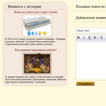
Немного с истории
Похожие новости:
Когда на самом деле умер Сталин
Добавление комме
В 1921-м И.Сталину неудачно удалили аппендикс. Операция
оказалась тяжелой. Состояние было критическим.
Существовала реальная угроза жизни, поэтому...
Как раньше передавали деньги?
В древние времена для любого купца поездка за товарами
была большой проблемой. Приходилось несколько дней или
даже недель путешествовать с большой...