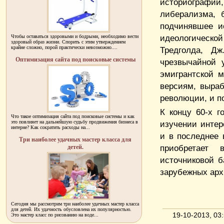
историографи
либерализма, 
подчинявшее и
идеологическо
Чтобы оставаться здоровыми и бодрыми, необходимо вести
здоровый образ жизни. Спорить с этим утверждением
крайне сложно, порой практически невозможно....
Тредголда, Д
Оптимизация сайта под поисковые системы
чрезвычайной 
эмигрантской 
версиям, выра
революции, и п
К концу 60-х г
Что такое оптимизация сайта под поисковые системы и как
это повлияет на дальнейшую судьбу продвижения бизнеса в
изучении интер
интерне? Как сократить расходы на...
и в последнее 
Три наиболее удачных мастер класса для
приобретает 
детей.
источниковой б
зарубежных арх
Сегодня мы рассмотрим три наиболее удачных мастер класса
для детей. Их удачность обусловлена их популярностью.
19-10-2013, 0
Это мастер класс по рисованию на воде...