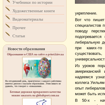
Учебники по истории
Художественные книги
укрепление.
Видеоматериалы
Вот что пишет
специалистов п
Прочее
поводу перспе
Статьи
подогревается
либеральную д
при каких-то
Новости образования
существовать
Образование в США на сайте a-priori.kiev.ua
универсальност
Из уроков пор
американский 
надеемся узна
На сегодняшний день, практически у каждого работника
коллега Уильям
имеется диплом о высшем образовании. Этим никого не
удивить, что говорит о «повышении...
опыт либералов 
Беговые дорожки прекрасного качества
может быть исп
можно заказать на globalsport.com.ua
В 50-х - нач