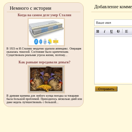
Добавление комме
Немного с истории
Когда на самом деле умер Сталин
В 1921-м И.Сталину неудачно удалили аппендикс. Операция
оказалась тяжелой. Состояние было критическим.
Существовала реальная угроза жизни, поэтому...
Как раньше передавали деньги?
В древние времена для любого купца поездка за товарами
была большой проблемой. Приходилось несколько дней или
даже недель путешествовать с большой...