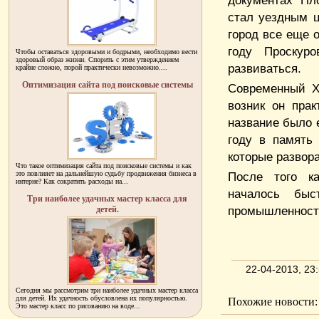
документах Пл
стал уездным ц
город все еще 
году Проскур
Чтобы оставаться здоровыми и бодрыми, необходимо вести
здоровый образ жизни. Спорить с этим утверждением
развиваться.
крайне сложно, порой практически невозможно....
Оптимизация сайта под поисковые системы
Современный Х
возник он пра
название было 
году в память
которые развор
Что такое оптимизация сайта под поисковые системы и как
это повлияет на дальнейшую судьбу продвижения бизнеса в
После того к
интерне? Как сократить расходы на...
началось быс
Три наиболее удачных мастер класса для
промышленности
детей.
22-04-2013, 2
Сегодня мы рассмотрим три наиболее удачных мастер класса
для детей. Их удачность обусловлена их популярностью.
Похожие новости:
Это мастер класс по рисованию на воде...