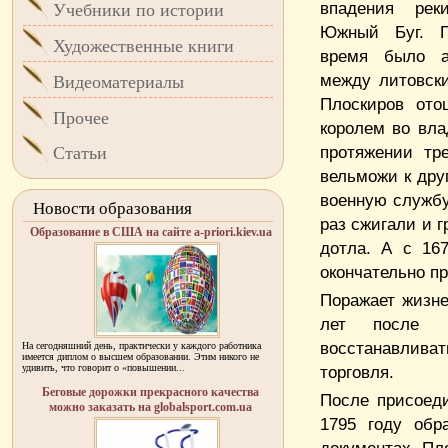
впадения ре
Учебники по истории
Южный Буг. 
Художественные книги
время было а
между литовски
Видеоматериалы
Плоскиров ото
Прочее
королем во вла
протяжении тр
Статьи
вельможи к дру
военную службу
Новости образования
раз сжигали и г
Образование в США на сайте a-priori.kiev.ua
дотла. А с 16
окончательно пр
Поражает жизне
лет после 
восстанавлива
На сегодняшний день, практически у каждого работника
имеется диплом о высшем образовании. Этим никого не
удивить, что говорит о «повышении...
торговля.
Беговые дорожки прекрасного качества
После присоед
можно заказать на globalsport.com.ua
1795 году обр