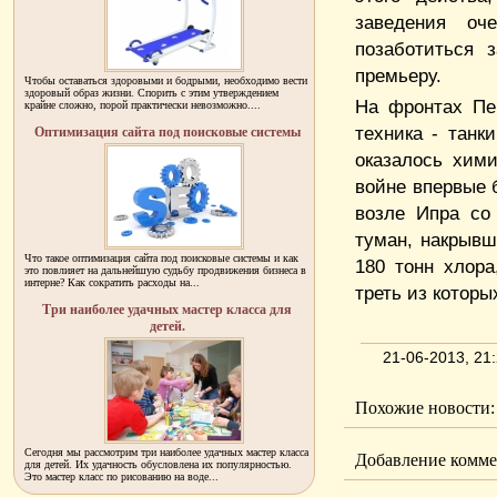
заведения оч
позаботиться 
премьеру.
Чтобы оставаться здоровыми и бодрыми, необходимо вести
здоровый образ жизни. Спорить с этим утверждением
На фронтах Пе
крайне сложно, порой практически невозможно....
техника - тан
Оптимизация сайта под поисковые системы
оказалось хим
войне впервые 
возле Ипра со
туман, накрывш
Что такое оптимизация сайта под поисковые системы и как
180 тонн хлора
это повлияет на дальнейшую судьбу продвижения бизнеса в
интерне? Как сократить расходы на...
треть из которы
Три наиболее удачных мастер класса для
детей.
21-06-2013, 2
Похожие новости:
Сегодня мы рассмотрим три наиболее удачных мастер класса
Добавление комме
для детей. Их удачность обусловлена их популярностью.
Это мастер класс по рисованию на воде...