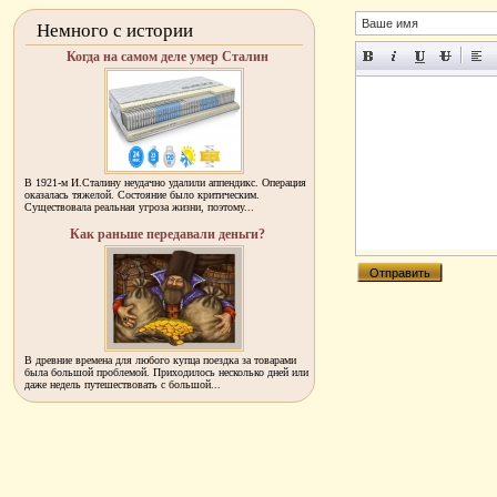
Немного с истории
Когда на самом деле умер Сталин
В 1921-м И.Сталину неудачно удалили аппендикс. Операция
оказалась тяжелой. Состояние было критическим.
Существовала реальная угроза жизни, поэтому...
Как раньше передавали деньги?
В древние времена для любого купца поездка за товарами
была большой проблемой. Приходилось несколько дней или
даже недель путешествовать с большой...