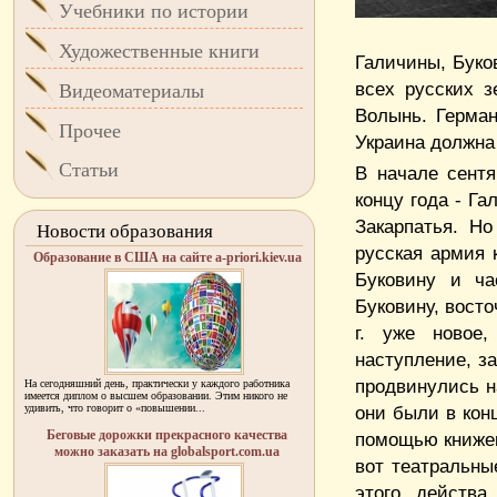
Учебники по истории
Художественные книги
Галичины, Буко
всех русских з
Видеоматериалы
Волынь. Герман
Прочее
Украина должна
Статьи
В начале сентя
концу года - Га
Закарпатья. Но
Новости образования
русская армия 
Образование в США на сайте a-priori.kiev.ua
Буковину и ча
Буковину, вост
г. уже новое,
наступление, з
продвинулись н
На сегодняшний день, практически у каждого работника
имеется диплом о высшем образовании. Этим никого не
удивить, что говорит о «повышении...
они были в конц
Беговые дорожки прекрасного качества
помощью книжек
можно заказать на globalsport.com.ua
вот театральны
этого действа,