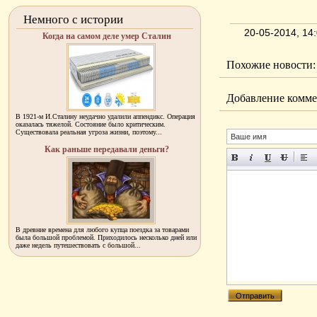
Немного с истории
20-05-2014, 1
Когда на самом деле умер Сталин
Похожие новости:
Добавление комме
В 1921-м И.Сталину неудачно удалили аппендикс. Операция
оказалась тяжелой. Состояние было критическим.
Существовала реальная угроза жизни, поэтому...
Как раньше передавали деньги?
В древние времена для любого купца поездка за товарами
была большой проблемой. Приходилось несколько дней или
даже недель путешествовать с большой...