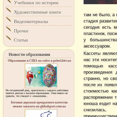
Учебники по истории
Художественные книги
там не было, а
стадия развити
Видеоматериалы
сегодня есть 
Прочее
пластинок, пос
у большинств
Статьи
аксессуаром.
Кассеты являю
Новости образования
нас эти носите
Образование в США на сайте a-priori.kiev.ua
помощью кас
произведения 
странно, но св
после их появл
стоимостью ка
На сегодняшний день, практически у каждого работника
имеется диплом о высшем образовании. Этим никого не
удивить, что говорит о «повышении...
распоряжении т
Беговые дорожки прекрасного качества
юноша ездит на
можно заказать на globalsport.com.ua
снизилась,
преимуществ