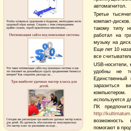
автомагнитол.
Третье тысяче
компакт-диско
Чтобы оставаться здоровыми и бодрыми, необходимо вести
здоровый образ жизни. Спорить с этим утверждением
такому типу н
крайне сложно, порой практически невозможно....
работал на гр
Оптимизация сайта под поисковые системы
музыку на диск
Еще лет 10 наза
все считывател
USB-носители, 
Что такое оптимизация сайта под поисковые системы и как
удобны не то
это повлияет на дальнейшую судьбу продвижения бизнеса в
интерне? Как сократить расходы на...
Единственный 
Три наиболее удачных мастер класса для
заразиться 
детей.
компьютером
используется д
ПК предпочит
http://kultimatum
Сегодня мы рассмотрим три наиболее удачных мастер класса
возможность 
для детей. Их удачность обусловлена их популярностью.
Это мастер класс по рисованию на воде...
помогают в про