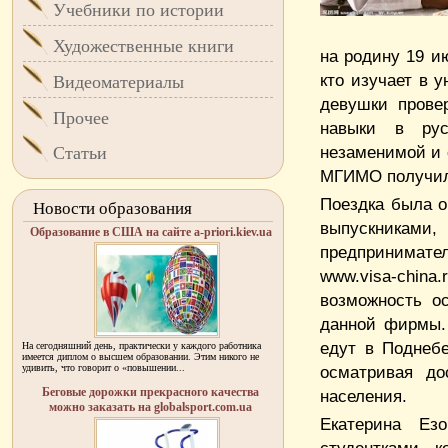
Учебники по истории
Художественные книги
на родину 19 и
кто изучает в 
Видеоматериалы
девушки прове
Прочее
навыки в рус
незаменимой и 
Статьи
МГИМО получил
Поездка была о
Новости образования
выпускниками
Образование в США на сайте a-priori.kiev.ua
предпринимател
www.visa-china
возможность о
данной фирмы.
едут в Поднеб
На сегодняшний день, практически у каждого работника
имеется диплом о высшем образовании. Этим никого не
удивить, что говорит о «повышении...
осматривая до
Беговые дорожки прекрасного качества
населения.
можно заказать на globalsport.com.ua
Екатерина Ез