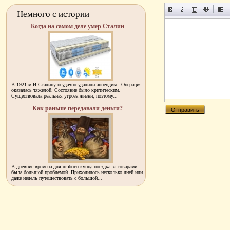
Немного с истории
Когда на самом деле умер Сталин
В 1921-м И.Сталину неудачно удалили аппендикс. Операция
оказалась тяжелой. Состояние было критическим.
Существовала реальная угроза жизни, поэтому...
Как раньше передавали деньги?
В древние времена для любого купца поездка за товарами
была большой проблемой. Приходилось несколько дней или
даже недель путешествовать с большой...