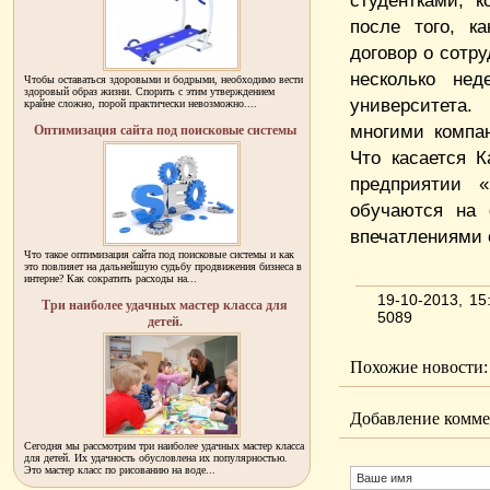
студентками, 
после того, к
договор о сотру
несколько нед
Чтобы оставаться здоровыми и бодрыми, необходимо вести
здоровый образ жизни. Спорить с этим утверждением
университета.
крайне сложно, порой практически невозможно....
многими компа
Оптимизация сайта под поисковые системы
Что касается 
предприятии «
обучаются на 
впечатлениями 
Что такое оптимизация сайта под поисковые системы и как
это повлияет на дальнейшую судьбу продвижения бизнеса в
интерне? Как сократить расходы на...
19-10-2013, 1
Три наиболее удачных мастер класса для
5089
детей.
Похожие новости:
Добавление комме
Сегодня мы рассмотрим три наиболее удачных мастер класса
для детей. Их удачность обусловлена их популярностью.
Это мастер класс по рисованию на воде...