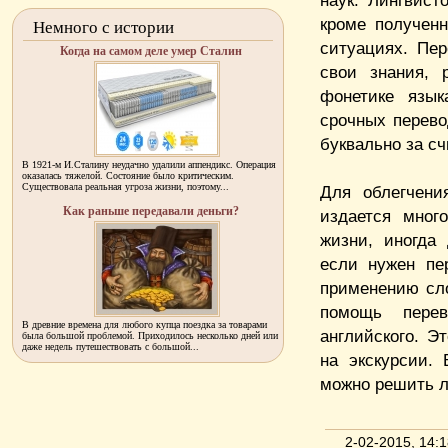
наук. Лингвист
кроме получен
Немного с истории
ситуациях. Пер
Когда на самом деле умер Сталин
свои знания, 
фонетике язык
срочных перево
буквально за с
В 1921-м И.Сталину неудачно удалили аппендикс. Операция
оказалась тяжелой. Состояние было критическим.
Существовала реальная угроза жизни, поэтому...
Для облегчени
Как раньше передавали деньги?
издается мног
жизни, иногда
если нужен пе
применению сло
помощь перев
В древние времена для любого купца поездка за товарами
английского. Э
была большой проблемой. Приходилось несколько дней или
даже недель путешествовать с большой...
на экскурсии.
можно решить 
2-02-2015, 14: