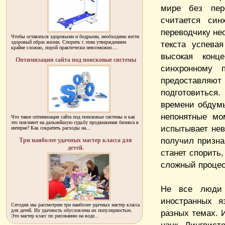
мире без пер
считается син
переводчику не
Чтобы оставаться здоровыми и бодрыми, необходимо вести
здоровый образ жизни. Спорить с этим утверждением
текста успева
крайне сложно, порой практически невозможно....
высокая конц
Оптимизация сайта под поисковые системы
синхронному п
предоставляют
подготовиться
времени обдум
непонятные мо
Что такое оптимизация сайта под поисковые системы и как
это повлияет на дальнейшую судьбу продвижения бизнеса в
испытывает нев
интерне? Как сократить расходы на...
получил призна
Три наиболее удачных мастер класса для
детей.
станет спорить,
сложный процес
Не все люди 
иностранных я
Сегодня мы рассмотрим три наиболее удачных мастер класса
для детей. Их удачность обусловлена их популярностью.
разных темах. 
Это мастер класс по рисованию на воде...