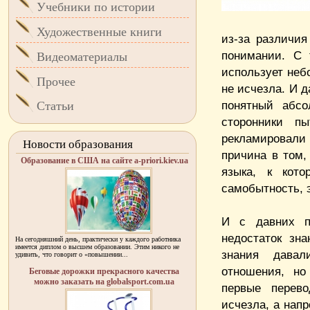
Учебники по истории
Художественные книги
из-за различия
понимании. С 
Видеоматериалы
использует неб
Прочее
не исчезла. И 
понятный абсо
Статьи
сторонники п
рекламировали 
Новости образования
причина в том,
Образование в США на сайте a-priori.kiev.ua
языка, к кото
самобытность, 
И с давних п
недостаток зн
На сегодняшний день, практически у каждого работника
имеется диплом о высшем образовании. Этим никого не
знания давал
удивить, что говорит о «повышении...
отношения, но
Беговые дорожки прекрасного качества
можно заказать на globalsport.com.ua
первые перево
исчезла, а нап