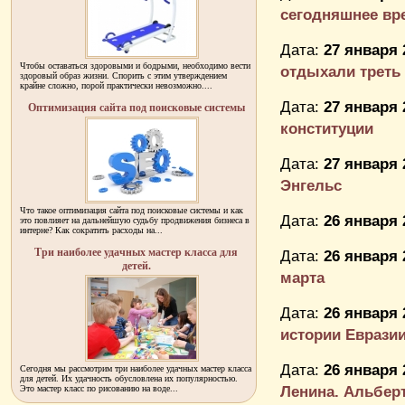
сегодняшнее вр
Дата:
27 января 
Чтобы оставаться здоровыми и бодрыми, необходимо вести
отдыхали треть
здоровый образ жизни. Спорить с этим утверждением
крайне сложно, порой практически невозможно....
Дата:
27 января 
Оптимизация сайта под поисковые системы
конституции
Дата:
27 января 
Энгельс
Что такое оптимизация сайта под поисковые системы и как
Дата:
26 января 
это повлияет на дальнейшую судьбу продвижения бизнеса в
интерне? Как сократить расходы на...
Три наиболее удачных мастер класса для
Дата:
26 января 
детей.
марта
Дата:
26 января 
истории Евразии
Дата:
26 января 
Сегодня мы рассмотрим три наиболее удачных мастер класса
для детей. Их удачность обусловлена их популярностью.
Ленина. Альбер
Это мастер класс по рисованию на воде...