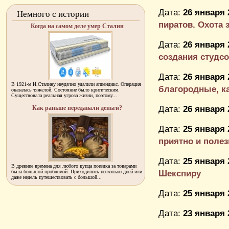
Дата:
26 января 
Немного с истории
пиратов. Охота з
Когда на самом деле умер Сталин
Дата:
26 января 
создания студсов
Дата:
26 января 
В 1921-м И.Сталину неудачно удалили аппендикс. Операция
благородные, ка
оказалась тяжелой. Состояние было критическим.
Существовала реальная угроза жизни, поэтому...
Дата:
26 января 
Как раньше передавали деньги?
Дата:
25 января 
приятно и полез
Дата:
25 января 
В древние времена для любого купца поездка за товарами
Шекспиру
была большой проблемой. Приходилось несколько дней или
даже недель путешествовать с большой...
Дата:
25 января 
Дата:
23 января 