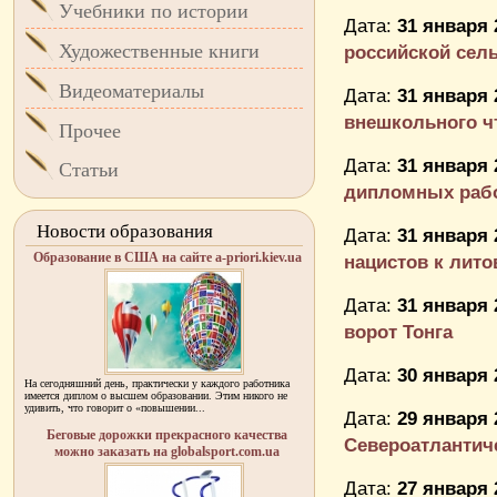
Учебники по истории
Дата:
31 января 
Художественные книги
российской сел
Видеоматериалы
Дата:
31 января 
внешкольного чт
Прочее
Дата:
31 января 
Статьи
дипломных раб
Новости образования
Дата:
31 января 
Образование в США на сайте a-priori.kiev.ua
нацистов к лит
Дата:
31 января 
ворот Тонга
Дата:
30 января 
На сегодняшний день, практически у каждого работника
имеется диплом о высшем образовании. Этим никого не
удивить, что говорит о «повышении...
Дата:
29 января 
Беговые дорожки прекрасного качества
Североатлантич
можно заказать на globalsport.com.ua
Дата:
27 января 