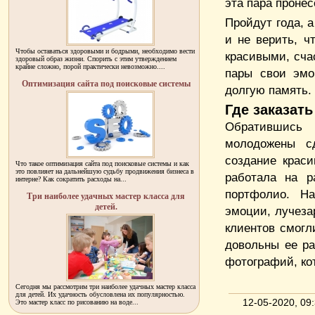
эта пара проне
Пройдут года, 
и не верить, 
Чтобы оставаться здоровыми и бодрыми, необходимо вести
красивыми, сча
здоровый образ жизни. Спорить с этим утверждением
крайне сложно, порой практически невозможно....
пары свои эмо
Оптимизация сайта под поисковые системы
долгую память.
Где заказать
Обратившись
молодожены с
создание крас
Что такое оптимизация сайта под поисковые системы и как
это повлияет на дальнейшую судьбу продвижения бизнеса в
работала на р
интерне? Как сократить расходы на...
портфолио. На
Три наиболее удачных мастер класса для
детей.
эмоции, лучеза
клиентов смогл
довольны ее ра
фотографий, ко
Сегодня мы рассмотрим три наиболее удачных мастер класса
для детей. Их удачность обусловлена их популярностью.
12-05-2020, 0
Это мастер класс по рисованию на воде...