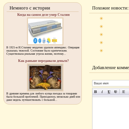
Немного с истории
Похожие новости:
Когда на самом деле умер Сталин
В 1921-м И.Сталину неудачно удалили аппендикс. Операция
оказалась тяжелой. Состояние было критическим.
Существовала реальная угроза жизни, поэтому...
Как раньше передавали деньги?
Добавление комме
В древние времена для любого купца поездка за товарами
была большой проблемой. Приходилось несколько дней или
даже недель путешествовать с большой...