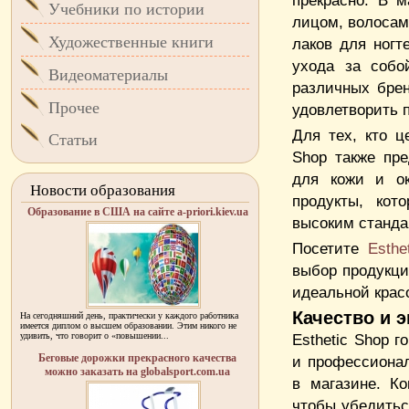
прекрасно. В 
Учебники по истории
лицом, волосам
Художественные книги
лаков для ногт
ухода за собо
Видеоматериалы
различных брен
Прочее
удовлетворить п
Для тех, кто ц
Статьи
Shop также пре
для кожи и о
Новости образования
продукты, кот
Образование в США на сайте a-priori.kiev.ua
высоким станда
Посетите
Esthe
выбор продукци
идеальной красо
Качество и э
На сегодняшний день, практически у каждого работника
имеется диплом о высшем образовании. Этим никого не
удивить, что говорит о «повышении...
Esthetic Shop 
Беговые дорожки прекрасного качества
и профессионал
можно заказать на globalsport.com.ua
в магазине. Ко
чтобы убедитьс