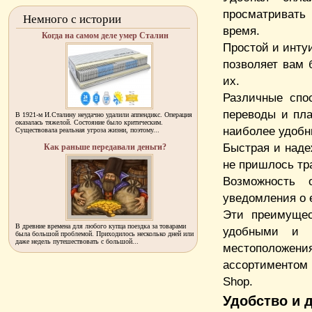
просматривать
Немного с истории
время.
Когда на самом деле умер Сталин
Простой и инту
позволяет вам 
их.
Различные спо
переводы и пл
В 1921-м И.Сталину неудачно удалили аппендикс. Операция
оказалась тяжелой. Состояние было критическим.
наиболее удобн
Существовала реальная угроза жизни, поэтому...
Быстрая и наде
Как раньше передавали деньги?
не пришлось тр
Возможность 
уведомления о е
Эти преимущес
В древние времена для любого купца поездка за товарами
удобными и 
была большой проблемой. Приходилось несколько дней или
даже недель путешествовать с большой...
местоположени
ассортиментом 
Shop.
Удобство и 