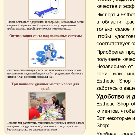
качества и эфф
Эксперты Esthe
в области кра
Чтобы оставаться здоровыми и бодрыми, необходимо вести
здоровый образ жизни. Спорить с этим утверждением
только самое 
крайне сложно, порой практически невозможно....
чтобы удостов
Оптимизация сайта под поисковые системы
соответствует 
Приобретая про
получаете каче
Независимо от 
Что такое оптимизация сайта под поисковые системы и как
кожи или ище
это повлияет на дальнейшую судьбу продвижения бизнеса в
интерне? Как сократить расходы на...
Esthetic Shop
Три наиболее удачных мастер класса для
заботясь о ваше
детей.
Удобство и 
Esthetic Shop 
клиентов, чтобы
Вот некоторые и
Сегодня мы рассмотрим три наиболее удачных мастер класса
Shop:
для детей. Их удачность обусловлена их популярностью.
Это мастер класс по рисованию на воде...
Удобная онла