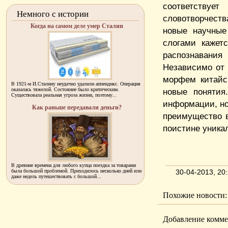
соответствует
Немного с истории
словотворчест
Когда на самом деле умер Сталин
новые научные
слогами кажет
распознавания
Независимо от 
морфем китайс
В 1921-м И.Сталину неудачно удалили аппендикс. Операция
оказалась тяжелой. Состояние было критическим.
новые понятия
Существовала реальная угроза жизни, поэтому...
информации, но
Как раньше передавали деньги?
преимущество 
поистине уника
В древние времена для любого купца поездка за товарами
была большой проблемой. Приходилось несколько дней или
30-04-2013, 2
даже недель путешествовать с большой...
Похожие новости:
Добавление комме