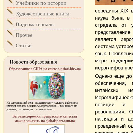
Учебники по истории
середины XIX в
Художественные книги
наука была в 
Видеоматериалы
страдала от у
представление
Прочее
является иеро
Статьи
система устаре
язык. Появлени
мере поддержи
Новости образования
иероглифов пре
Образование в США на сайте a-priori.kiev.ua
Однако еще до 
обеспечения,
китайских 
Иероглифическо
На сегодняшний день, практически у каждого работника
позиции и в
имеется диплом о высшем образовании. Этим никого не
удивить, что говорит о «повышении...
революции». О
Беговые дорожки прекрасного качества
наглядны и до
можно заказать на globalsport.com.ua
проведенный од