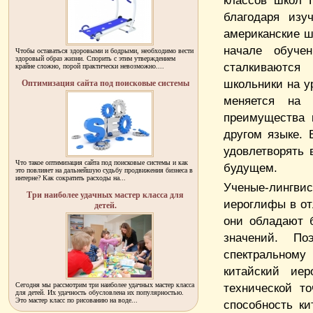
классов школ П
благодаря изу
американские ш
начале обучен
Чтобы оставаться здоровыми и бодрыми, необходимо вести
здоровый образ жизни. Спорить с этим утверждением
сталкиваются
крайне сложно, порой практически невозможно....
школьники на ур
Оптимизация сайта под поисковые системы
меняется на 
преимущества к
другом языке. 
удовлетворять 
Что такое оптимизация сайта под поисковые системы и как
будущем.
это повлияет на дальнейшую судьбу продвижения бизнеса в
интерне? Как сократить расходы на...
Ученые-лингвис
Три наиболее удачных мастер класса для
иероглифы в от
детей.
они обладают 
значений. По
спектральном
китайский ие
Сегодня мы рассмотрим три наиболее удачных мастер класса
технической то
для детей. Их удачность обусловлена их популярностью.
Это мастер класс по рисованию на воде...
способность ки