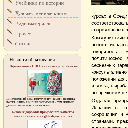
Учебники по истории
Художественные книги
курсах в Соеди
соответствова
Видеоматериалы
современное во
Прочее
Коммунистичес
Статьи
нового испано
говорилось: 
политическое 
Новости образования
серьезных гара
Образование в США на сайте a-priori.kiev.ua
консультативн
положении дел.
и мира, выраба
по-прежнему не 
На сегодняшний день, практически у каждого работника
Отдавая приор
имеется диплом о высшем образовании. Этим никого не
удивить, что говорит о «повышении...
Испании в то
Беговые дорожки прекрасного качества
сохранения и 
можно заказать на globalsport.com.ua
странами, преж