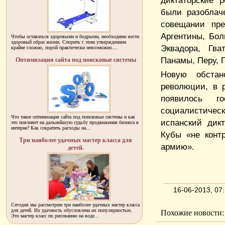
диктаторские 
были разоблач
совещании пре
Аргентины, Бол
Чтобы оставаться здоровыми и бодрыми, необходимо вести
здоровый образ жизни. Спорить с этим утверждением
Эквадора, Гва
крайне сложно, порой практически невозможно....
Панамы, Перу, 
Оптимизация сайта под поисковые системы
Новую обстан
революции, в 
появилось г
социалистичес
Что такое оптимизация сайта под поисковые системы и как
испанский дик
это повлияет на дальнейшую судьбу продвижения бизнеса в
интерне? Как сократить расходы на...
Кубы «не конт
Три наиболее удачных мастер класса для
армию».
детей.
16-06-2013, 0
Сегодня мы рассмотрим три наиболее удачных мастер класса
для детей. Их удачность обусловлена их популярностью.
Похожие новости:
Это мастер класс по рисованию на воде...