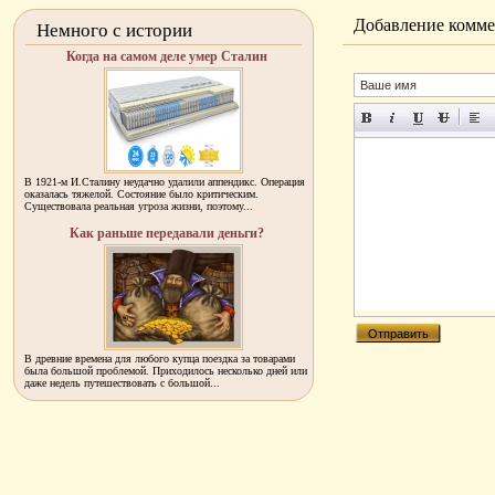
Добавление комме
Немного с истории
Когда на самом деле умер Сталин
В 1921-м И.Сталину неудачно удалили аппендикс. Операция
оказалась тяжелой. Состояние было критическим.
Существовала реальная угроза жизни, поэтому...
Как раньше передавали деньги?
В древние времена для любого купца поездка за товарами
была большой проблемой. Приходилось несколько дней или
даже недель путешествовать с большой...