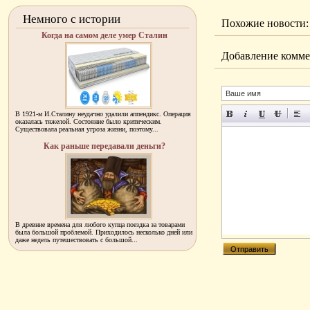
Немного с истории
Похожие новости:
Когда на самом деле умер Сталин
Добавление комме
В 1921-м И.Сталину неудачно удалили аппендикс. Операция
оказалась тяжелой. Состояние было критическим.
Существовала реальная угроза жизни, поэтому...
Как раньше передавали деньги?
В древние времена для любого купца поездка за товарами
была большой проблемой. Приходилось несколько дней или
даже недель путешествовать с большой...