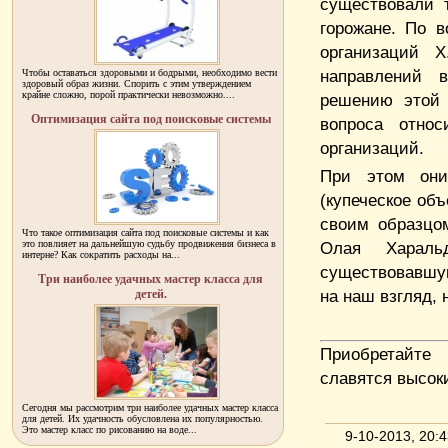
существовали 
горожане. По 
организаций 
направлений в
Чтобы оставаться здоровыми и бодрыми, необходимо вести
здоровый образ жизни. Спорить с этим утверждением
крайне сложно, порой практически невозможно....
решению этой 
Оптимизация сайта под поисковые системы
вопроса относ
организаций.
При этом они
(купеческое об
своим образцо
Что такое оптимизация сайта под поисковые системы и как
это повлияет на дальнейшую судьбу продвижения бизнеса в
Олая Хараль
интерне? Как сократить расходы на...
существовавшую
Три наиболее удачных мастер класса для
на наш взгляд,
детей.
Приобретай
славятся высок
Сегодня мы рассмотрим три наиболее удачных мастер класса
для детей. Их удачность обусловлена их популярностью.
Это мастер класс по рисованию на воде...
9-10-2013, 20: