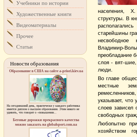
Учебники по истории
населения, X
Художественные книги
структуры. В к
Видеоматериалы
располагались
старейшины гра
Прочее
несвободное 
Статьи
Владимир-Волы
преобладание б
слоя - вят-шие
Новости образования
люди.
Образование в США на сайте a-priori.kiev.ua
Во главе общес
местные зем
ремесленников
указывает, что
На сегодняшний день, практически у каждого работника
слоев зависел 
имеется диплом о высшем образовании. Этим никого не
удивить, что говорит о «повышении...
свободных граж
Беговые дорожки прекрасного качества
Любопытно при
можно заказать на globalsport.com.ua
хозяйством г