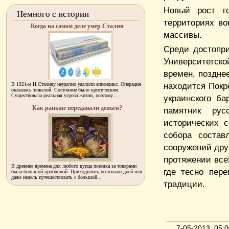
Новый рост го
Немного с истории
территориях во
Когда на самом деле умер Сталин
массивы.
Среди достопри
Университетск
времен, поздне
находится Покр
В 1921-м И.Сталину неудачно удалили аппендикс. Операция
оказалась тяжелой. Состояние было критическим.
Существовала реальная угроза жизни, поэтому...
украинского ба
Как раньше передавали деньги?
памятник рус
исторических с
собора состав
сооружений друг
протяжении все
В древние времена для любого купца поездка за товарами
где тесно пере
была большой проблемой. Приходилось несколько дней или
даже недель путешествовать с большой...
традиции.
7-05-2013, 05: