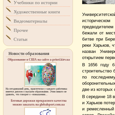
Учебники по истории
Художественные книги
Университетс
историческом
Видеоматериалы
предводителем 
Прочее
бежали от мест
битве при Бере
Статьи
реки Харьков, 
назван Универ
Новости образования
открытием перво
Образование в США на сайте a-priori.kiev.ua
В 1656 году б
строительство 
по последнем
оборонительных
две из которых
На сегодняшний день, практически у каждого работника
имеется диплом о высшем образовании. Этим никого не
удивить, что говорит о «повышении...
В середине 18 в
Беговые дорожки прекрасного качества
и Харьков поте
можно заказать на globalsport.com.ua
и ремесленный