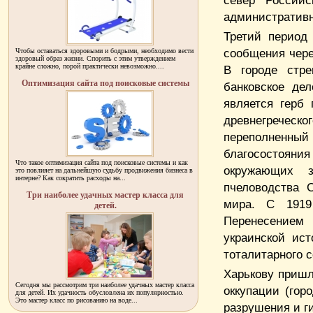
север Россий
административн
Третий период
сообщения через
Чтобы оставаться здоровыми и бодрыми, необходимо вести
здоровый образ жизни. Спорить с этим утверждением
крайне сложно, порой практически невозможно....
В городе стре
Оптимизация сайта под поисковые системы
банковское де
является герб
древнегречес
переполненный
благосостояни
Что такое оптимизация сайта под поисковые системы и как
окружающих 
это повлияет на дальнейшую судьбу продвижения бизнеса в
интерне? Как сократить расходы на...
пчеловодства 
Три наиболее удачных мастер класса для
мира. С 1919
детей.
Перенесением 
украинской ис
тоталитарного с
Харькову пришл
Сегодня мы рассмотрим три наиболее удачных мастер класса
оккупации (гор
для детей. Их удачность обусловлена их популярностью.
Это мастер класс по рисованию на воде...
разрушения и г