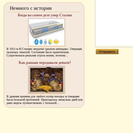
Немного с истории
Когда на самом деле умер Сталин
В 1921-м И.Сталину неудачно удалили аппендикс. Операция
оказалась тяжелой. Состояние было критическим.
Существовала реальная угроза жизни, поэтому...
Как раньше передавали деньги?
В древние времена для любого купца поездка за товарами
была большой проблемой. Приходилось несколько дней или
даже недель путешествовать с большой...