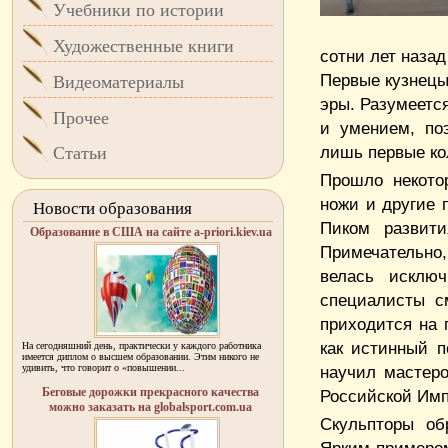
Учебники по истории
Художественные книги
сотни лет наза
Первые кузнецы
Видеоматериалы
эры. Разумеетс
Прочее
и умением, по
лишь первые ко
Статьи
Прошло некото
ножи и другие 
Новости образования
Пиком развити
Образование в США на сайте a-priori.kiev.ua
Примечательно,
велась исключ
специалисты с
приходится на 
как истинный п
На сегодняшний день, практически у каждого работника
имеется диплом о высшем образовании. Этим никого не
удивить, что говорит о «повышении...
научил мастеро
Беговые дорожки прекрасного качества
Российской Имп
можно заказать на globalsport.com.ua
Скульпторы об