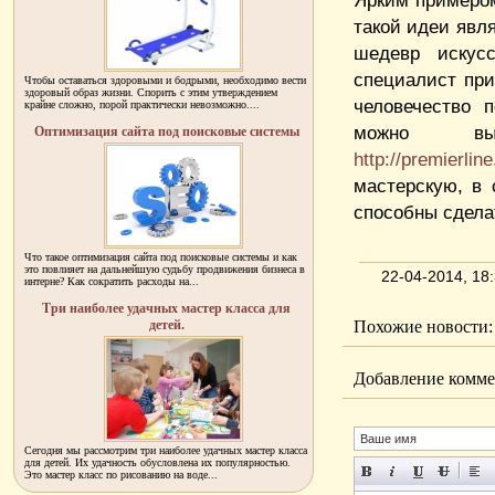
Ярким примером
такой идеи явл
шедевр искус
специалист при
Чтобы оставаться здоровыми и бодрыми, необходимо вести
здоровый образ жизни. Спорить с этим утверждением
человечество 
крайне сложно, порой практически невозможно....
можно вы
Оптимизация сайта под поисковые системы
http://premierlin
мастерскую, в
способны сдела
Что такое оптимизация сайта под поисковые системы и как
это повлияет на дальнейшую судьбу продвижения бизнеса в
22-04-2014, 1
интерне? Как сократить расходы на...
Три наиболее удачных мастер класса для
детей.
Похожие новости:
Добавление комме
Сегодня мы рассмотрим три наиболее удачных мастер класса
для детей. Их удачность обусловлена их популярностью.
Это мастер класс по рисованию на воде...